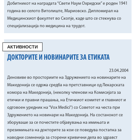
Добитникот на наградата “Свети Наум Охридски” е роден 1941
година во селото Витолиште, Мариовско. Дипломирал на
Медицинскиот факултет во Скопје, каде што се стекнува со
специјализација по медицина на трудот.
АКТИВНОСТИ
ДОКТОРИТЕ И НОВИНАРИТЕ ЗА ЕТИКАТА
23.04.2004
Деновиве во просториите на Здружението на новинарите на
Македонија се одржа средба на претставници од Лекарската
комора на Македонија, (неколку членови на Комисијата за
етички и правни прашања, на Етичкиот комитет и главниот и
одговоен уредник на “Vox Medici") со Советот на честа при
Здружението на новинари на Македонија. На состанокот се
зборуваше за се почестите објавувања на имињата и
презимињата на докторите за кои се поведува постапка за
наводни сомненија за сторени кривични дела во здравст