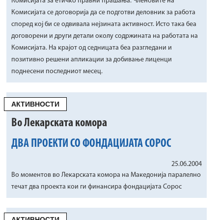
Комисијата за етичко правни прашања. Членовите на
Комисијата се договорија да се подготви деловник за работа
според кој би се одвивала нејзината активност. Исто така беа
договорени и други детали околу содржината на работата на
Комисијата. На крајот од седницата беа разгледани и
позитивно решени апликации за добивање лиценци
поднесени последниот месец.
АКТИВНОСТИ
Во Лекарската комора
ДВА ПРОЕКТИ СО ФОНДАЦИЈАТА СОРОС
25.06.2004
Во моментов во Лекарската комора на Македонија паралелно
течат два проекта кои ги финансира фондацијата Сорос
АКТИВНОСТИ