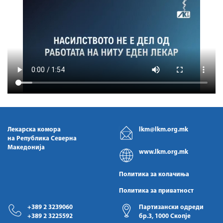
Лекарска комора
lkm@lkm.org.mk
на Република Северна
Македонија
www.lkm.org.mk
Политика за колачиња
Политика за приватност
+389 2 3239060
Партизански одреди
+389 2 3225592
бр.3, 1000 Скопје