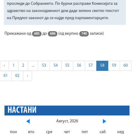
проследи до Собранието. По бурни расправи Комисијата за
здравство на законодавниот дом даде зелено светло текстот
на Предлог-законот да се најде пред парламентарците.
Прикажани од
до
(од вкупно
записи)
685
696
740
‹
1
2
...
53
54
55
56
57
58
59
60
61
62
›
НАСТАНИ
Август, 2026
пон
вто
сре
чет
пет
саб
нед