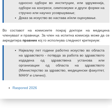
односно одбори во институции, или здруженија,
одбори на конгреси, симпозиуми и други форми на
стручно или научно усовршување;
Доказ за искуство во настава и/или оценување.
Во составот на комисиите покрај доктори на медицина
членуваат и правници. За член на испитна комисија може да се
акредитира
правник
кој го исполнува следниот критериум:
Најмалку пет години работно искуство во областа
на здравството - потврда за работа во здравството
издадена од здравствена установа или
организации од областа на здравството
(Министерство за здравство, медицински факултет,
МАНУ и слично).
Raspored 2026