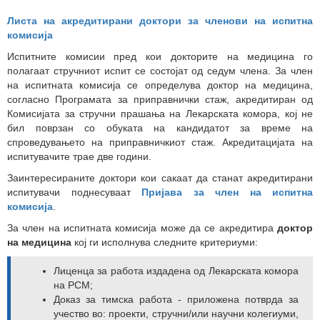
Листа на акредитирани доктори за членови на испитна
комисија
Испитните комисии пред кои докторите на медицина го
полагаат стручниот испит се состојат од седум члена. За член
на испитната комисија се определува доктор на медицина,
согласно Програмата за приправнички стаж, акредитиран од
Комисијата за стручни прашања на Лекарската комора, кој не
бил поврзан со обуката на кандидатот за време на
спроведувањето на приправничкиот стаж. Акредитацијата на
испитувачите трае две години.
Заинтересираните доктори кои сакаат да станат акредитирани
испитувачи поднесуваат
Пријава за член на испитна
комисија
.
За член на испитната комисија може да се акредитира
доктор
на медицина
кој ги исполнува следните критериуми:
Лиценца за работа издадена од Лекарската комора
на РСМ;
Доказ за тимска работа - приложена потврда за
учество во: проекти, стручни/или научни колегиуми,