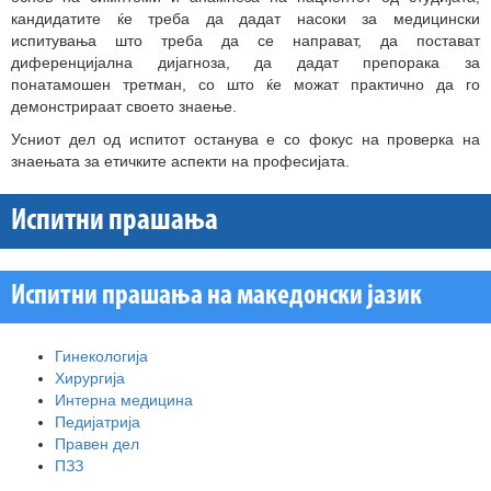
кандидатите ќе треба да дадат насоки за медицински
испитувања што треба да се направат, да постават
диференцијална дијагноза, да дадат препорака за
понатамошен третман, со што ќе можат практично да го
демонстрираат своето знаење.
Усниот дел од испитот останува е со фокус на проверка на
знаењата за етичките аспекти на професијата.
Испитни прашања
Испитни прашања на македонски јазик
Гинекологија
Хирургија
Интерна медицина
Педијатрија
Правен дел
ПЗЗ