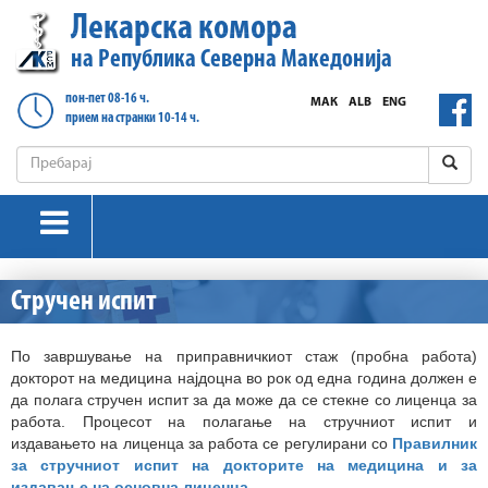
Лекарска комора
на Република Северна Македонија
пон-пет 08-16 ч.
МАК
ALB
ENG
прием на странки 10-14 ч.
Стручен испит
По завршување на приправничкиот стаж (пробна работа)
докторот на медицина најдоцна во рок од една година должен е
да полага стручен испит за да може да се стекне со лиценца за
работа. Процесот на полагање на стручниот испит и
издавањето на лиценца за работа се регулирани со
Правилник
за стручниот испит на докторите на медицина и за
издавање на основна лиценца
.