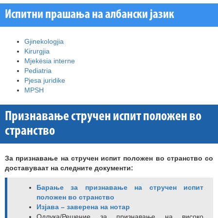
Испитни прашања на албански јазик
Gjinekologjia
Kirurgjia
Mjekësia interne
Pediatria
Pjesa juridike
MPSH
Признавање стручен испит положен во
странство
За признавање на стручен испит положен во странство со
доставуваат на следните документи:
Барање за признавање на стручен испит
положен во странство
Изјава – заверена на нотар
Одлука/Решение за признавање на високо