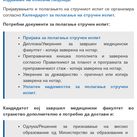
Пријавувањето и полагањето на стручниот испит се организира
согласно
Календарот за полагање на стручен испит.
Потребни документи за полагање стручен испит:
Пријава за полагање стручен испит
Диплома/Уверение за завршен медицински
факултет - копија заверена на нотар;
Приправничка книшка пополнета и заверена
согласно Правилникот за планот и програмата за
приправничкиот стаж - копија заверена на нотар;
Уверение за државјанство - оригинал или копија
заверена на нотар;
Уплатен надоместок за полагање стручен
испит
.
Кандидатот кој завршил медицински факултет во
странство дополнително e потребно да достави и:
Одлука/Решение за признавање на високо
образование од Министерство за образование и