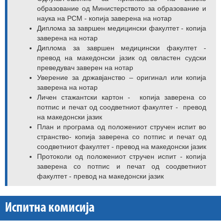
образование од Министерството за образование и
наука на РСМ - копија заверена на нотар
Диплома за завршен медицински факултет - копија
заверена на нотар
Диплома за завршен медицински факултет -
превод на македонски јазик од овластен судски
преведувач заверен на нотар
Уверение за државјанство – оригинал или копија
заверена на нотар
Личен стажантски картон - копија заверена со
потпис и печат од соодветниот факултет - превод
на македонски јазик
План и програма од положениот стручен испит во
странство- копија заверена со потпис и печат од
соодветниот факултет - превод на македонски јазик
Протоколи од положениот стручен испит - копија
заверена со потпис и печат од соодветниот
факултет - превод на македонски јазик
Испитна комисија