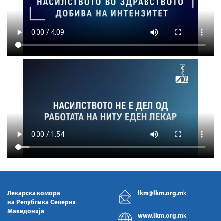
Лекарска комора
lkm@lkm.org.mk
на Република Северна
Македонија
www.lkm.org.mk