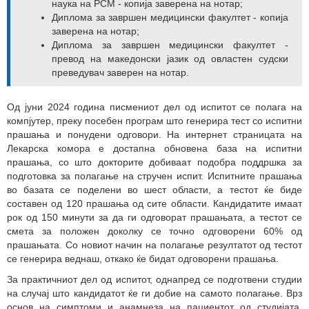
наука на РСМ - копија заверена на нотар;
Диплома за завршен медицински факултет - копија
заверена на нотар;
Диплома за завршен медицински факултет -
превод на македонски јазик од овластен судски
преведувач заверен на нотар.
Од јуни 2024 година писмениот дел од испитот се полага на
компјутер, преку посебен програм што генерира тест со испитни
прашања и понудени одговори. На интернет страницата на
Лекарска комора е достапна обновена база на испитни
прашања, со што докторите добиваат подобра поддршка за
подготовка за полагање на стручен испит. Испитните прашања
во базата се поделени во шест области, а тестот ќе биде
составен од 120 прашања од сите области. Кандидатите имаат
рок од 150 минути за да ги одговорат прашањата, а тестот се
смета за положен доколку се точно одговорени 60% од
прашањата. Со новиот начин на полагање резултатот од тестот
се генерира веднаш, откако ќе бидат одговорени прашања.
За практичниот дел од испитот, однапред се подготвени студии
на случај што кандидатот ќе ги добие на самото полагање. Врз
основ на симптоми и анамнеза на пациентот од студијата,