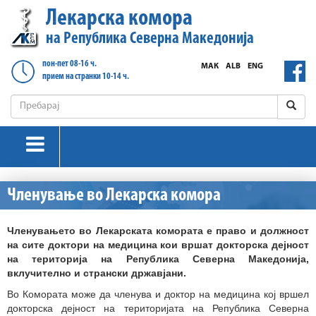
Лекарска комора
на Република Северна Македонија
пон-пет 08-16 ч.
МАК
ALB
ENG
прием на странки 10-14 ч.
Членување во Лекарска комора
Членувањето во Лекарската комората е право и должност
на сите доктори на медицина кои вршат докторска дејност
на територија на Република Северна Македонија,
вклучително и странски државјани.
Во Комората може да членува и доктор на медицина кој вршел
докторска дејност на територијата на Република Северна