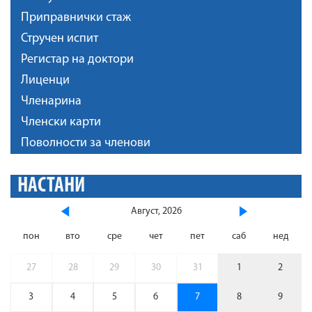
Приправнички стаж
Стручен испит
Регистар на доктори
Лиценци
Членарина
Членски карти
Поволности за членови
НАСТАНИ
Август, 2026
пон
вто
сре
чет
пет
саб
нед
27
28
29
30
31
1
2
3
4
5
6
7
8
9