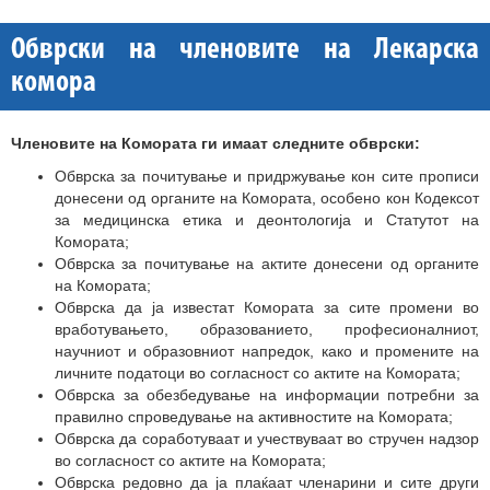
Обврски на членовите на Лекарска
комора
Членовите на Комората ги имаат следните обврски
:
Обврска за почитување и придржување кон сите прописи
донесени од органите на Комората, особено кон Кодексот
за медицинска етика и деонтологија и Статутот на
Комората;
Обврска за почитување на актите донесени од органите
на Комората;
Обврска да ја известат Комората за сите промени во
вработувањето, образованието, професионалниот,
научниот и образовниот напредок, како и промените на
личните податоци во согласност со актите на Комората;
Обврска за обезбедување на информации потребни за
правилно спроведување на активностите на Комората;
Обврска да соработуваат и учествуваат во стручен надзор
во согласност со актите на Комората;
Обврска редовно да ја плаќаат членарини и сите други