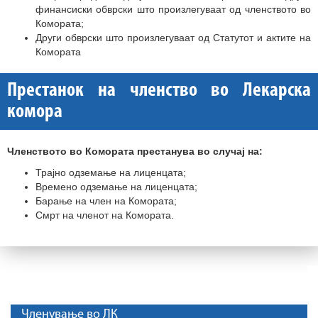
финансиски обврски што произлегуваат од членството во
Комората;
Други обврски што произлегуваат од Статутот и актите на
Комората
Престанок на членство во Лекарска
комора
Членството во Комората престанува во случај на:
Трајно одземање на лиценцата;
Времено одземање на лиценцата;
Барање на член на Комората;
Смрт на членот на Комората.
Членување во ЛК