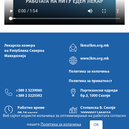
Лекарска комора
lkm@lkm.org.mk
на Република Северна
Македонија
www.lkm.org.mk
Политика за колачиња
Политика за приватност
+389 2 3239060
Партизански одреди
+389 2 3225592
бр.3, 1000 Скопје
Работно време
Стопанска Б. Скопје
08-16 часот
200000011464034
Веб сајтот користи колачиња за оптимизирање на работата согласно
нашата
Политика за колачиња
ОК