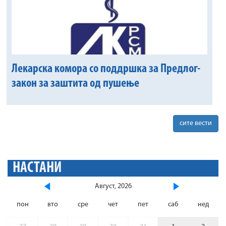
Лекарска комора со поддршка за Предлог-
закон за заштита од пушење
сите вести
НАСТАНИ
Август, 2026
пон
вто
сре
чет
пет
саб
нед