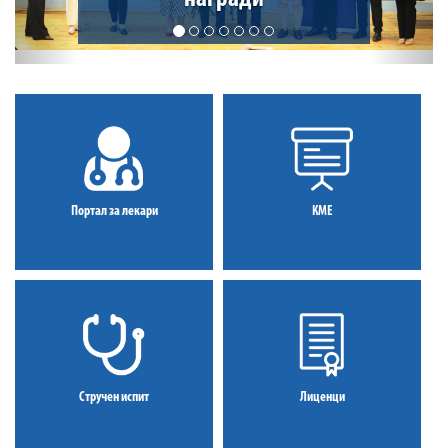
Портал за лекари
КМЕ
Стручен испит
Лиценци