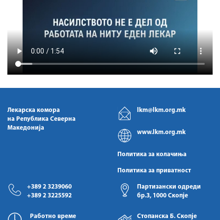
Лекарска комора
lkm@lkm.org.mk
на Република Северна
Македонија
www.lkm.org.mk
Политика за колачиња
Политика за приватност
+389 2 3239060
Партизански одреди
+389 2 3225592
бр.3, 1000 Скопје
Работно време
Стопанска Б. Скопје