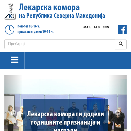
Лекарска комора
на Република Северна Македонија
пон-пет 08-16 ч.
МАК
ALB
ENG
прием на странки 10-14 ч.
Previous
Next
Лекарска комора одбележува
34 години од основањето и
свечено го отвори
историското катче на
медицината