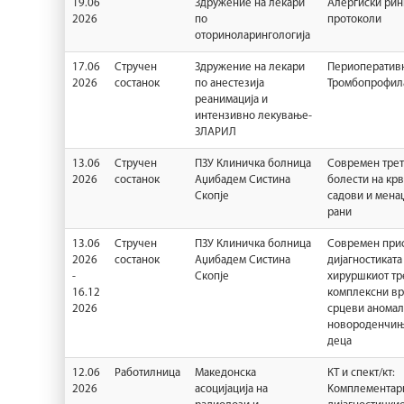
19.06
Здружение на лекари
Алергиски рин
2026
по
протоколи
оториноларингологија
17.06
Стручен
Здружение на лекари
Периоператив
2026
состанок
по анестезија
Тромбопрофил
реанимација и
интензивно лекување-
ЗЛАРИЛ
13.06
Стручен
ПЗУ Клиничка болница
Современ трет
2026
состанок
Аџибадем Систина
болести на кр
Скопје
садови и мена
рани
13.06
Стручен
ПЗУ Клиничка болница
Современ прис
2026
состанок
Аџибадем Систина
дијагностиката
-
Скопје
хируршкиот тр
16.12
комплексни в
2026
срцеви аномал
новороденчињ
деца
12.06
Работилница
Македонска
КТ и спект/кт:
2026
асоцијација на
Koмплементарн