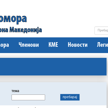
комора
рна Македонија
ора
Членови
КМЕ
Новости
Леги
тема
пребарај