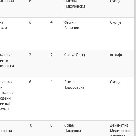
ит- нови
6
4
Никола
Скопје
Николовски
на
6
4
Филип
Скопје
акса
Венинов
ман на
2
2
Сашка Ленц
он лајн
вните
џмент на
тап во
6
4
Анета
Скопје
 и
Тодоровска
етман на
родени
ии кај
ата и
10
8
Соња
Деканат на
ост на
Николова
Медицински