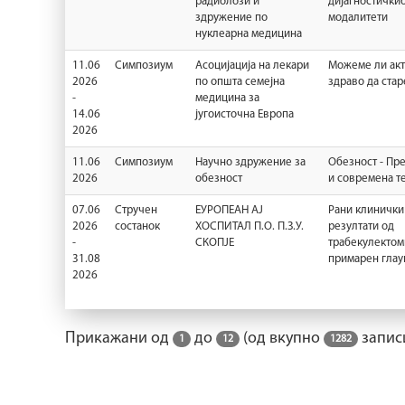
радиолози и
дијагностички
здружение по
модалитети
нуклеарна медицина
11.06
Симпозиум
Асоцијација на лекари
Можеме ли акт
2026
по општа семејна
здраво да ста
-
медицина за
14.06
југоисточна Европа
2026
11.06
Симпозиум
Научно здружение за
Обезност - Пр
2026
обезност
и современа т
07.06
Стручен
ЕУРОПЕАН АЈ
Рани клинички
2026
состанок
ХОСПИТАЛ П.О. П.З.У.
резултати од
-
СКОПЈЕ
трабекулектоми
31.08
примарен глау
2026
Прикажани од
до
(од вкупно
запис
1
12
1282