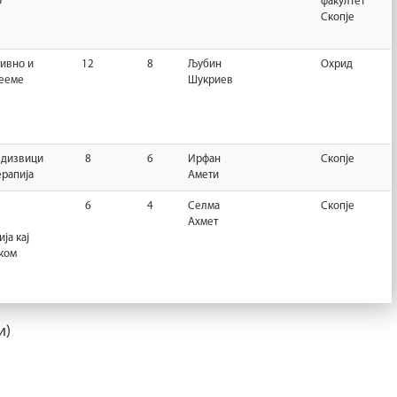
о
факултет
Скопје
ивно и
12
8
Љубин
Охрид
рееме
Шукриев
едизвици
8
6
Ирфан
Скопје
ерапија
Амети
6
4
Селма
Скопје
Ахмет
ја кај
ком
и)