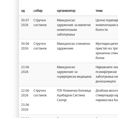
од
собир
организатор
тема
30.07
Стручен
Maкедонско
Целна терапија
2026
состанок
здружение за малигни
хематолошки 
хематолошки
болести
заболувања
30.06
Стручен
Македонско спинално
Мултидисципл
2026
состанок
здружение
пристап во тре
хронична спин
болка
23.06
Македонско
Најважните не
2026
здружение за
психијатриски
геријатриска медицина
заболувања на
денешницата
22.06
Стручен
ПЗУ Клиничка болница
Длабока мозоч
2026
состанок
Аџибадем Систина
стимулација ка
-
Скопје
паркинсова бо
23.06
2026