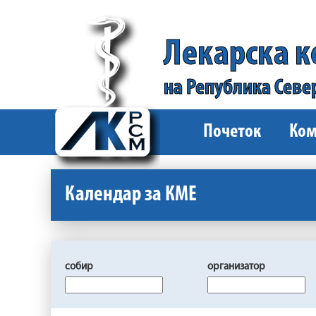
Лекарска 
на Република Севе
Почеток
Ком
Календар за КМЕ
собир
организатор