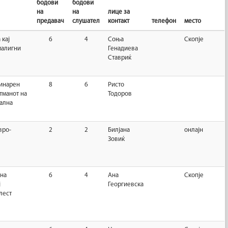
бодови
бодови
на
на
лице за
предавач
слушател
контакт
телефон
место
 кај
6
4
Соња
Скопје
малигни
Генадиева
Ставриќ
инарен
8
6
Ристо
тманот на
Тодоров
ална
вро-
2
2
Билјана
онлајн
Зовиќ
на
6
4
Ана
Скопје
ј
Георгиевска
лест