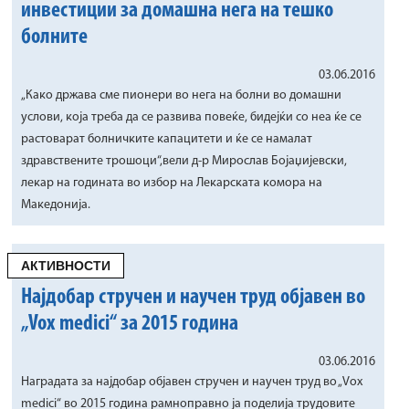
инвестиции за домашна нега на тешко
болните
03.06.2016
„Како држава сме пионери во нега на болни во домашни
услови, која треба да се развива повеќе, бидејќи со неа ќе се
растоварат болничките капацитети и ќе се намалат
здравствените трошоци“,вели д-р Мирослав Бојаџијевски,
лекар на годината во избор на Лекарската комора на
Македонија.
АКТИВНОСТИ
Најдобар стручен и научен труд објавен во
„Vox medici“ за 2015 година
03.06.2016
Наградата за најдобар објавен стручен и научен труд во „Vox
medici“ во 2015 година рамноправно ја поделија трудовите