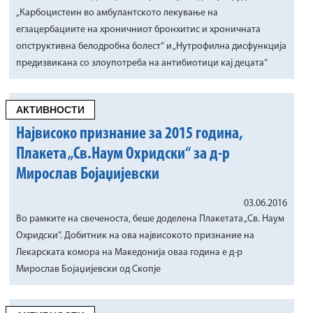
„Карбоцистеин во амбулантското лекување на
егзацербациите на хроничниот бронхитис и хроничната
опструктивна белодробна болест“ и „Нутрофилна дисфункција
предизвикана со злоупотреба на антибиотици кај децата“
АКТИВНОСТИ
Највисоко признание за 2015 година,
Плакета „Св.Наум Охридски“ за д-р
Мирослав Бојаџијевски
03.06.2016
Во рамките на свеченоста, беше доделена Плакетата „Св. Наум
Охридски“. Добитник на ова највисокото признание на
Лекарската комора на Македонија оваа година е д-р
Мирослав Бојаџијевски од Скопје