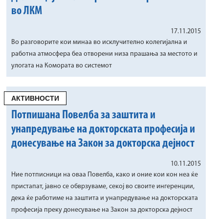
во ЛКМ
17.11.2015
Во разговорите кои минаа во исклучително колегијална и
работна атмосфера беа отворени низа прашања за местото и
улогата на Комората во системот
АКТИВНОСТИ
Потпишана Повелба за заштита и
унапредување на докторската професија и
донесување на Закон за докторска дејност
10.11.2015
Ние потписници на оваа Повелба, како и оние кои кон неа ќе
пристапат, јавно се обврзуваме, секој во своите ингеренции,
дека ќе работиме на заштита и унапредување на докторската
професија преку донесување на Закон за докторска дејност