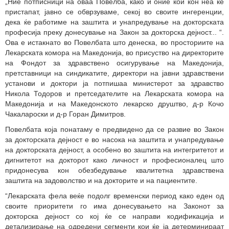
„Ние потписници на оваа Повелба, како и оние кои кон неа ќе
пристапат, јавно се обврзуваме, секој во своите ингеренции,
дека ќе работиме на заштита и унапредување на докторската
професија преку донесување на Закон за докторска дејност... “.
Ова е истакнато во Повелбата што денеска, во просториите на
Лекарската комора на Македонија, во присуство на директорите
на Фондот за здравствено осигурување на Македонија,
претставници на синдикатите, директори на јавни здравствени
установи и доктори ја потпишаа министерот за здравство
Никола Тодоров и претседателите на Лекарската комора на
Македонија и на Македонското лекарско друштво, д-р Кочо
Чакалароски и д-р Горан Димитров.
Повелбата која понатаму е предвидено да се развие во Закон
за докторската дејност е во насока на заштита и унапредување
на докторската дејност, а особено во заштита на интегритетот и
дигнитетот на докторот како личност и професионалец што
придонесува кон обезбедување квалитетна здравствена
заштита на задоволство и на докторите и на пациентите.
“Лекарската фела веќе подолг временски период како еден од
своите приоритети го има донесувањето на Законот за
докторска дејност со кој ќе се направи кодификација и
детализирање на одредени сегменти кои ќе ја детерминираат