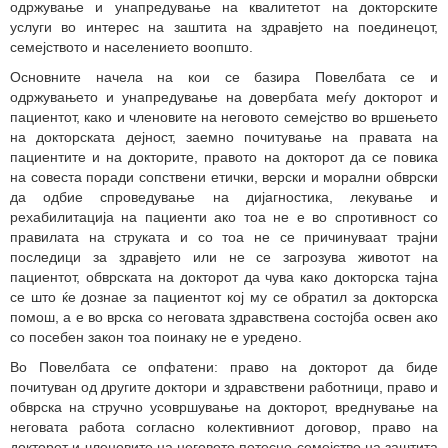
одржување и унапредување на квалитетот на докторските
услуги во интерес на заштита на здравјето на поединецот,
семејството и населението воопшто.
Основните начела на кои се базира Повелбата се и
одржувањето и унапредување на довербата меѓу докторот и
пациентот, како и членовите на неговото семејство во вршењето
на докторската дејност, заемно почитување на правата на
пациентите и на докторите, правото на докторот да се повика
на совеста поради сопствени етички, верски и морални обврски
да одбие спроведување на дијагностика, лекување и
рехабилитација на пациенти ако тоа не е во спротивност со
правилата на струката и со тоа не се причинуваат трајни
последици за здравјето или не се загрозува животот на
пациентот, обврската на докторот да чува како докторска тајна
се што ќе дознае за пациентот кој му се обратил за докторска
помош, а е во врска со неговата здравствена состојба освен ако
со посебен закон тоа поинаку не е уредено.
Во Повелбата се опфатени: право на докторот да биде
почитуван од другите доктори и здравствени работници, право и
обврска на стручно усовршување на докторот, вреднување на
неговата работа согласно колективниот договор, право на
докторот и членовите на неговото потесно семејство на заштита