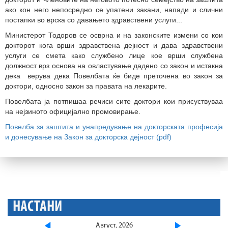
ако кон него непосредно се упатени закани, напади и слични
постапки во врска со давањето здравствени услуги...
Министерот Тодоров се осврна и на законските измени со кои
докторот кога врши здравствена дејност и дава здравствени
услуги се смета како службено лице кое врши службена
должност врз основа на овластување дадено со закон и истакна
дека верува дека Повелбата ќе биде преточена во закон за
доктори, односно закон за правата на лекарите.
Повелбата ја потпишаа речиси сите доктори кои присуствуваа
на нејзиното официјално промовирање.
Повелба за заштита и унапредување на докторската професија
и донесување на Закон за докторска дејност (pdf)
НАСТАНИ
Август, 2026