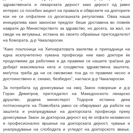
здравствената и лекарската дејност како дејност од јавен
интерес со посебен акцент на правата и обврските на докторите
кои не се опфатени со досегашната регулатива. Оваа наша
иницијатива како законски предлог беше доставена во повеќе
наврати до Министерството за здравство, но досега, за жал, се
сведе на ветувањa. истакна во своето обраќање претседателот
на Комората, д-р Чакалароски.
“Како поклоници на Хипократовата заклетва и припадници на
една исклучително хумана професија ние како доктори ќе
продолжиме да работиме и да правиме се нашите граѓани да
добијат максимална нега и соодветна здравствена заштита,
меѓутоа треба да ни се овозможи тоа да го правиме чесно и
достоинствено и, секако, безбедно”, нагласи д-р Чакалароски.
За потребата од донесување на овој Закон говореше и д-р
Горан Димитров, претседател на Македонското лекарско
друштво, додека министерот Тодоров истакна дека
потписниците на Повелбата јавно се обврзуваат да работи на
заштита и унапредување на докторската професија преку
донесување Закон за докторска дејност кој ќе опфати независно
и професионално вршење на докторската дејност, чување и
унапредување на слободата и угледот на докторското звање,