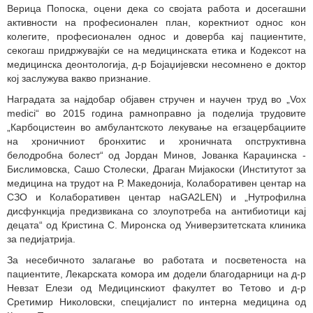
Верица Попоска, оцени дека со својата работа и досегашни
активности на професионален план, коректниот однос кон
колегите, професионален однос и доверба кај пациентите,
секогаш придржувајќи се на медицинската етика и Кодексот на
медицинска деонтологија, д-р Бојаџијевски несомнено е доктор
кој заслужува вакво признание.
Наградата за најдобар објавен стручен и научен труд во „Vox
medici“ во 2015 година рамноправно ја поделија трудовите
„Карбоцистеин во амбулантското лекување на егзацербациите
на хроничниот бронхитис и хроничната опструктивна
белодробна болест“ од Јордан Минов, Јованка Кaраџинска -
Бислимовска, Сашо Столески, Драган Мијакоски (Институтот за
медицина на трудот на Р. Македонија, Колаборативен центар на
СЗО и Колаборативен центар наGA2LEN) и „Нутрофилна
дисфункција предизвикана со злоупотреба на антибиотици кај
децата“ од Кристина С. Миронска од Универзитетската клиника
за педијатрија.
За несебичното залагање во работата и посветеноста на
пациентите, Лекарската комора им додели благодарници на д-р
Невзат Елези од Медицинскиот факултет во Тетово и д-р
Сретимир Николовски, специјалист по интерна медицина од