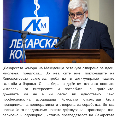
„Лекарската комора на Македонија останува отворена за идеи,
мислења, предлози... Во неа сите ние, поклониците на
Хипократовата заклетва, треба да ги артикулираме нашите
заложби и барања. Се разбира, водејќи сметка и за општите
интереси, за интересите и потребите на граѓаните,
државата...Тоа не е ни лесно ни едноставно. Како
професионална асоцијација Комората отсекогаш била
принципиелна, кооперативна и отворена за соработка. Во таа
насока ќе го продолжиме нашето дејствување - транспарентно,
сериозно и одговорно“, истакна претседателот на Лекарската