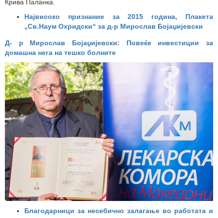
Крива Паланка.
Највисоко признание за 2015 година, Плакета
„Св.Наум Охридски“ за д-р Мирослав Бојаџијевски
Д-
р
Мирослав Бојаџијевски: Повеќе инвестиции за
домашна нега на тешко болните
Благодарници за несебично залагање во работата и