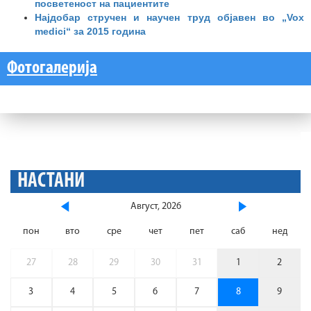
посветеност на пациентите
Најдобар стручен и научен труд објавен во „Vox
medici“ за 2015 година
Фотогалерија
НАСТАНИ
Август, 2026
пон
вто
сре
чет
пет
саб
нед
27
28
29
30
31
1
2
3
4
5
6
7
8
9