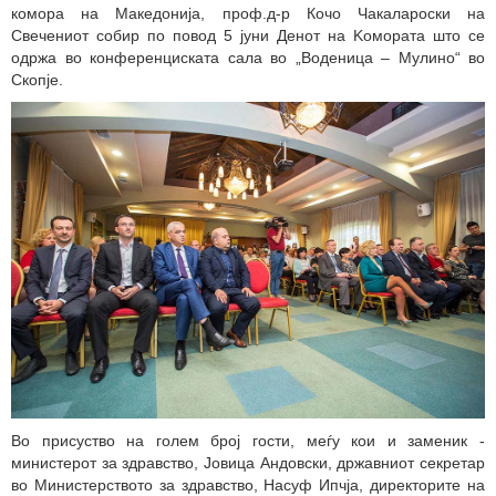
комора на Македонија, проф.д-р Кочо Чакалароски на
Свечениот собир по повод 5 јуни Денот на Kомората што се
одржа во конференциската сала во „Воденица – Мулино“ во
Скопје.
Во присуство на голем број гости, меѓу кои и заменик -
министерот за здравство, Јовица Андовски, државниот секретар
во Министерството за здравство, Насуф Ипчја, директорите на