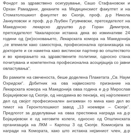
Фондот за здравствено осигурување, Сашо Стафановски и
Орхан Рамадани, деканите на Медицинскиот факултет и на
Стоматолошкиот факултет во Скопје, проф. д-р Никола
Јанкуловски и проф. д-р Љубен Гугувчевски, претседателот на
Македонско лекарско друштво д-р Горан Димитров,
претседателот Чакалароски истакна дека во изминативе 24
години од (ре)основањето, Лекарската комора на Македонија
„се втемели како самостојна, професионална организација на
докторите и се наметна како вистински партнер во општеството
и во креирањето на здравствените политики, односно стана
почитувана и компетентна професионална асоцијација со јавни
овластувања“.
Во рамките на свеченоста, беше доделена Плакетата „Св. Наум
Охридски“. Добитник на ова највисокото признание на
Лекарската комора на Македонија оваа година е д-р Мирослав
Бојаџијевски од Скопје, од неодамна во пензија, кој најголемиот
дел од својот професионален ангажман го мина како дел во
тимот на Геронтолошкиот завод „13 ноември – Скопје“.
Предлогот за доделување на оваа престижна награда на д-р
Бојаџијевски е од неговите колеги, односно од Општинската
организација на ЛКМ – Карпош 3 од Скопје. Комисијата за
награди на Комората, како што истакна нејзиниот член, д-р