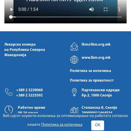
Лекарска комора
lkm@lkm.org.mk
на Република Северна
Македонија
www.lkm.org.mk
Политика за колачиња
Политика за приватност
+389 2 3239060
Партизански одреди
+389 2 3225592
бр.3, 1000 Скопје
Работно време
Стопанска Б. Скопје
08-16 часот
200000011464034
Веб сајтот користи колачиња за оптимизирање на работата согласно
нашата
Политика за колачиња
ОК