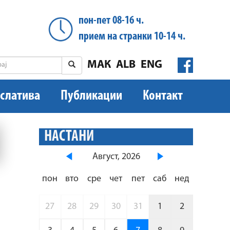
пон-пет 08-16 ч.
прием на странки 10-14 ч.
МАК
ALB
ENG
слатива
Публикации
Контакт
НАСТАНИ
Август, 2026
пон
вто
сре
чет
пет
саб
нед
27
28
29
30
31
1
2