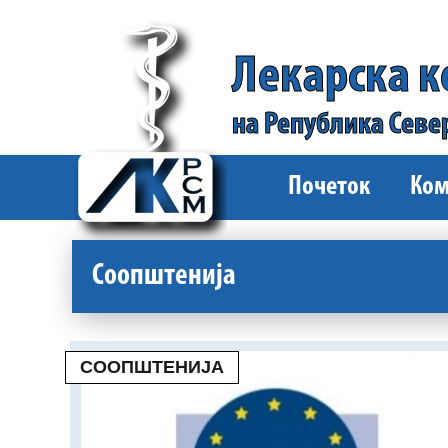
Лекарска 
на Република Севе
Почеток
Ком
Соопштенија
СООПШТЕНИЈА