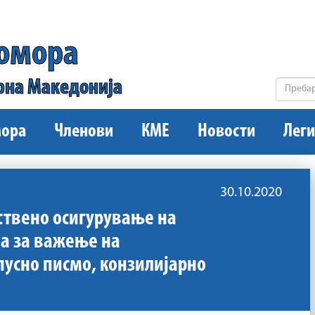
комора
рна Македонија
ора
Членови
КМЕ
Новости
Леги
30.10.2020
ствено осигурување на
а за важење на
пусно писмо, конзилијарно