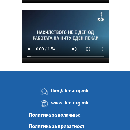
lkm@lkm.org.mk
www.lkm.org.mk
Политика за колачиња
Политика за приватност