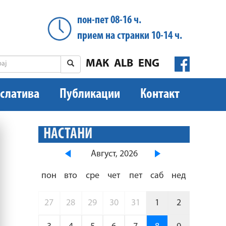
пон-пет 08-16 ч.
прием на странки 10-14 ч.
МАК
ALB
ENG
слатива
Публикации
Контакт
НАСТАНИ
Август, 2026
пон
вто
сре
чет
пет
саб
нед
27
28
29
30
31
1
2