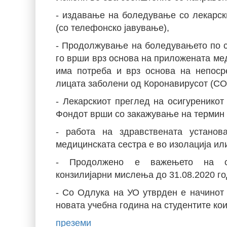
- издавање на боледување со лекарск
(со телефонско јавување),
- Продолжување на боледувањето по си
го врши врз основа на приложената мед
има потреба и врз основа на непоср
лицата заболени од Коронавирусот (CO
- Лекарскиот преглед на осигуренико
Фондот врши со закажување на термин 
- работа на здравствената устано
медицинската сестра е во изолација и
- Продолжено е важењето на спец
конзилијарни мислења до 31.08.2020 го
- Со Одлука на УО утврден е начинот
новата учебна година на студентите ко
преземи