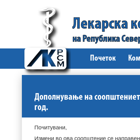
Лекарска 
на Република Севе
Почеток
Ком
Дополнување на соопштението
год.
Почитувани,
Измени во ова соопштение се направен