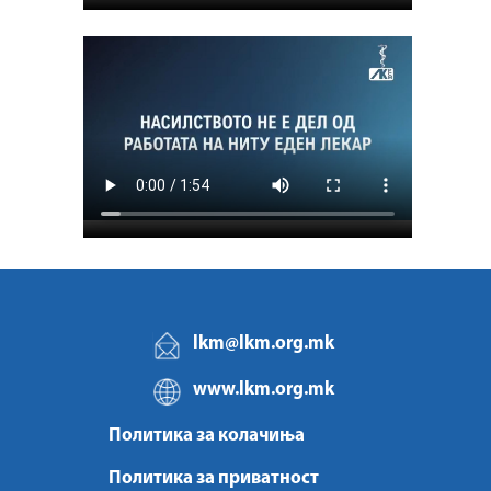
lkm@lkm.org.mk
www.lkm.org.mk
Политика за колачиња
Политика за приватност