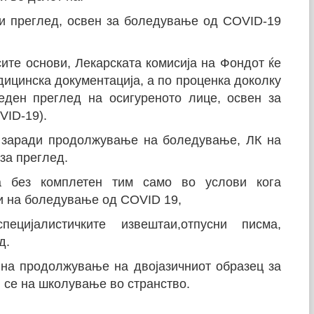
и преглед, освен за боледување од COVID-19
те основи, Лекарската комисија на Фондот ќе
ицинска документација, а по проценка доколку
еден преглед на осигуреното лице, освен за
VID-19).
т заради продолжување на боледување, ЛК на
за преглед.
ва без комплетен тим само во услови кога
ли на боледување од COVID 19,
ијалистичките извештаи,отпусни писма,
д.
 на продолжување на двојазичниот образец за
и се на школување во странство.