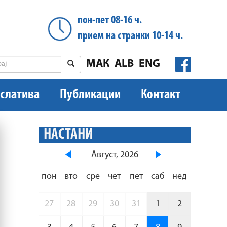
пон-пет 08-16 ч.
прием на странки 10-14 ч.
МАК
ALB
ENG
слатива
Публикации
Контакт
НАСТАНИ
Август, 2026
пон
вто
сре
чет
пет
саб
нед
27
28
29
30
31
1
2