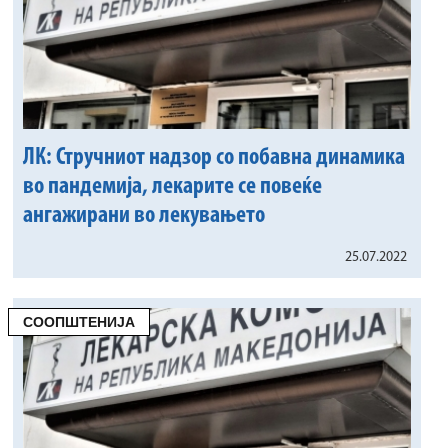
ЛК: Стручниот надзор со побавна динамика
во пандемија, лекарите се повеќе
ангажирани во лекувањето
25.07.2022
СООПШТЕНИЈА