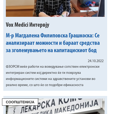
Vox Medici Интервју
М-р Магдалена Филиповска Грашкоска: Се
анализираат можности и бараат средства
за зголемувањето на капитацискиот бод
24.10.2022
ФЗОРСМ веќе работи на воведување сопствен електронски
интегриран систем кој директно ќе ги поврзува
информационите системи на здравствените установи во
реално време, со што ќе се подобри ефикасноста
СООПШТЕНИЈА