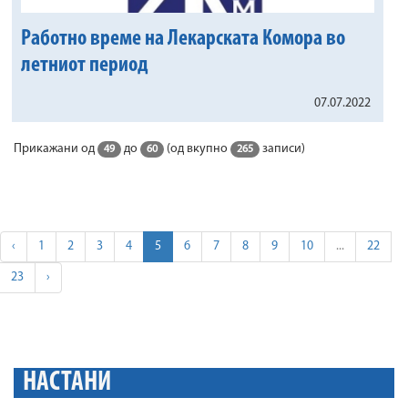
Работно време на Лекарската Комора во
летниот период
07.07.2022
Прикажани од
до
(од вкупно
записи)
49
60
265
‹
1
2
3
4
5
6
7
8
9
10
...
22
23
›
НАСТАНИ