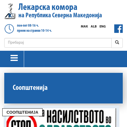
Лекарска комора
на Република Северна Македонија
пон-пет 08-16 ч.
МАК
ALB
ENG
прием на странки 10-14 ч.
Соопштенија
СООПШТЕНИЈА