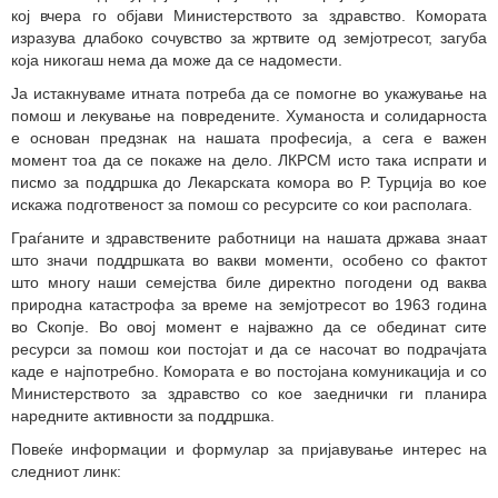
кој вчера го објави Министерството за здравство. Комората
изразува длабоко сочувство за жртвите од земјотресот, загуба
која никогаш нема да може да се надомести.
Ја истакнуваме итната потреба да се помогне во укажување на
помош и лекување на повредените. Хуманоста и солидарноста
е основан предзнак на нашата професија, а сега е важен
момент тоа да се покаже на дело. ЛКРСМ исто така испрати и
писмо за поддршка до Лекарската комора во Р. Турција во кое
искажа подготвеност за помош со ресурсите со кои располага.
Граѓаните и здравствените работници на нашата држава знаат
што значи поддршката во вакви моменти, особено со фактот
што многу наши семејства биле директно погодени од ваква
природна катастрофа за време на земјотресот во 1963 година
во Скопје. Во овој момент е најважно да се обединат сите
ресурси за помош кои постојат и да се насочат во подрачјата
каде е најпотребно. Комората е во постојана комуникација и со
Министерството за здравство со кое заеднички ги планира
наредните активности за поддршка.
Повеќе информации и формулар за пријавување интерес на
следниот линк: