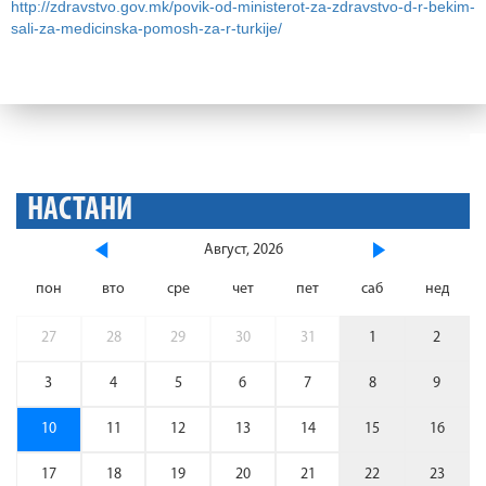
http://zdravstvo.gov.mk/povik-od-ministerot-za-zdravstvo-d-r-bekim-
sali-za-medicinska-pomosh-za-r-turkije/
НАСТАНИ
Август, 2026
пон
вто
сре
чет
пет
саб
нед
27
28
29
30
31
1
2
3
4
5
6
7
8
9
10
11
12
13
14
15
16
17
18
19
20
21
22
23