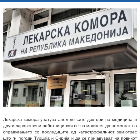
Лекарска комора упатува апел до сите доктори на медицина и
други здравствени работници кои се во можност да помогнат во
справувањето со последиците од катастрофалниот земјотрес
што ги погоди Турција и Сирија и да се пријавуваат на повикот