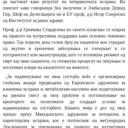
да настанат како резултат на неправилната исхрана. Во
панелот како говорници беа вклучени и Амбасадор Дејвид
Гир, Шеф на Делегацијата на и ЕУ проф. д-р Игор Спироски
од Институтот за јавно здравје.
Проф. д-р Гривчева Старделова во своето излагање се осврна
на правото на нутритивна поддршка какo основно човеково
право. Таа појасни дека голем број на пациенти кои страдаат
од акутни и хронични заболувања се соочуваат и со
потхранетост или малнутриција, што го зголемува ризикот од
смрт кај овие пациенти, го отежнува процесот на лекување и
негативно влијае на квалитетот на животот.
„За надминување на оваа состојба веќе е организирана
глобална акција предводена од Европското здружение за
клиничка исхрана и метаболизам насочена кон подигнување
на јавната свест за овој проблем и поттикнување на
креаторите на политиките да создадат услови за
надминување на состојбите. Нашата земја е дел од овој
процес преку Македонското здружение за ентерална и
парентерална исхрана, кое е потписник на меѓународна
Декларација за признавање на правото на нутритивна