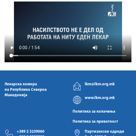
Лекарска комора
lkm@lkm.org.mk
на Република Северна
Македонија
www.lkm.org.mk
Политика за колачиња
Политика за приватност
+389 2 3239060
Партизански одреди