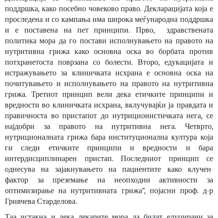
поддршка, како посебно човеково право. Декларацијата која е
проследена и со кампања има широка меѓународна поддршка
и е поставена на пет принципи. Прво, здравствената
политика мора да го постави исполнувањето на правото на
нутритивна грижа како основна оска во борбата против
потхранетоста поврзана со болести. Второ, едукацијата и
истражувањето за клиничката исхрана е основна оска на
почитувањето и исполнувањето на правото на нутритивна
грижа. Третиот принцип вели дека етичките принципи и
вредности во клиничката исхрана, вклучувајќи ја правдата и
правичноста во пристапот до нутриционистичката нега, се
најдобри за правото на нутритивна нега. Четврто,
нутриционалната грижа бара институционална култура која
ги следи етичките принципи и вредности и бара
интердисциплинарен пристап. Последниот принцип се
однесува на зајакнувањето на пациентите како клучен
фактор за преземање на неопходни активности за
оптимизирање на нутритивната грижа“, појасни проф. д-р
Гривчева Старделова.
Таа истакна и дека лекарите мора да бидат едуцирани за