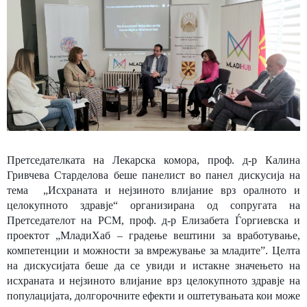
Претседателката на Лекарска комора, проф. д-р Калина
Гривчева Старделова беше панелист во панел дискусија на
тема „Исхраната и нејзиното влијание врз оралното и
целокупното здравје“ организирана од сопругата на
Претседателот на РСМ, проф. д-р Елизабета Ѓоргиевска и
проектот „МладиХаб – градење вештини за вработување,
компетенции и можности за вмрежување за младите”. Целта
на дискусијата беше да се увиди и истакне значењето на
исхраната и нејзиното влијание врз целокупното здравје на
популацијата, долгорочните ефекти и оштетувањата кои може