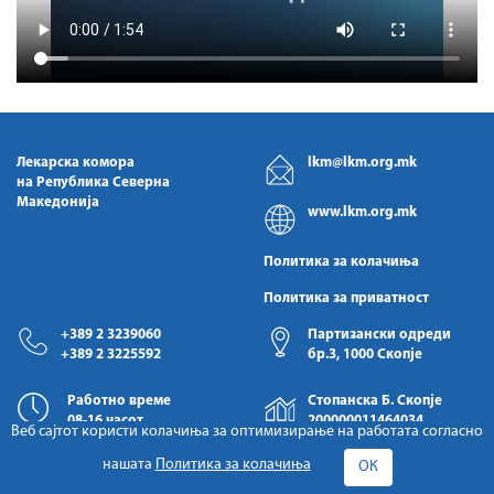
Лекарска комора
lkm@lkm.org.mk
на Република Северна
Македонија
www.lkm.org.mk
Политика за колачиња
Политика за приватност
+389 2 3239060
Партизански одреди
+389 2 3225592
бр.3, 1000 Скопје
Работно време
Стопанска Б. Скопје
08-16 часот
200000011464034
Веб сајтот користи колачиња за оптимизирање на работата согласно
нашата
Политика за колачиња
ОК