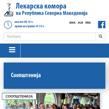
Лекарска комора
на Република Северна Македонија
пон-пет 08-16 ч.
МАК
ALB
ENG
прием на странки 10-14 ч.
Соопштенија
СООПШТЕНИЈА