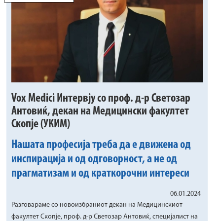
Vox Medici Интервју со проф. д-р Светозар
Антовиќ, декан на Медицински факултет
Скопје (УКИМ)
Нашата професија треба да е движена од
инспирација и од одговорност, а не од
прагматизам и од краткорочни интереси
06.01.2024
Разговараме со новоизбраниот декан на Медицинскиот
факултет Скопје, проф. д‐р Светозар Антовиќ, специјалист на