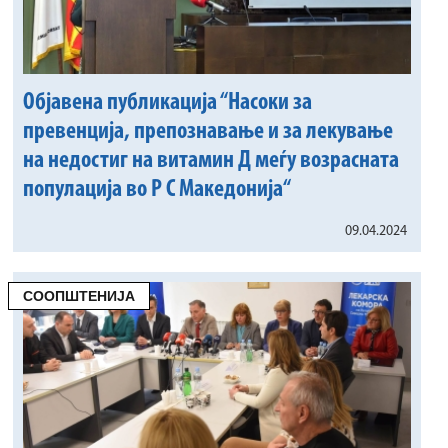
Објавена публикација “Насоки за
превенција, препознавање и за лекување
на недостиг на витамин Д меѓу возрасната
популација во Р С Македонија“
09.04.2024
СООПШТЕНИЈА