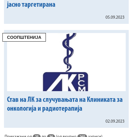
јасно таргетирана
05.09.2023
СООПШТЕНИЈА
Став на ЛК за случувањата на Клиниката за
онкологија и радиотерапија
02.09.2023
Прикажани од
до
(од вкупно
записи)
25
36
265