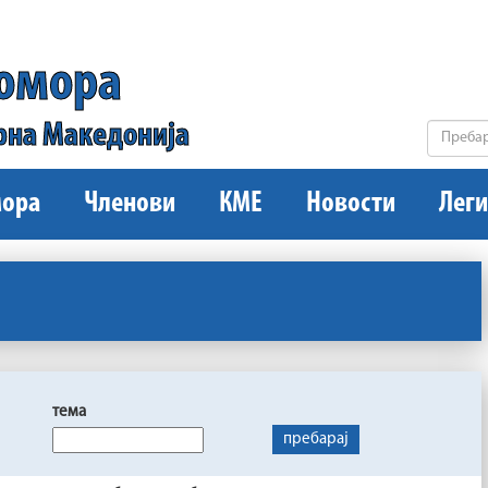
комора
рна Македонија
ора
Членови
КМЕ
Новости
Леги
тема
пребарај