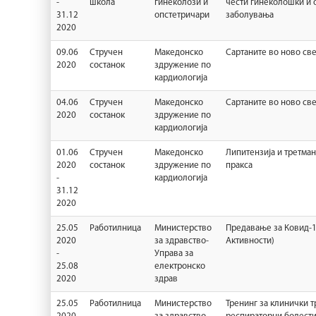
-
школа
гинеколози и
чести гинеколошки и 
31.12
опстетричари
заболувања
2020
09.06
Стручен
Македонско
Сартаните во ново св
2020
состанок
здружение по
кардиологија
04.06
Стручен
Македонско
Сартаните во ново св
2020
состанок
здружение по
кардиологија
01.06
Стручен
Македонско
Липитензија и третман
2020
состанок
здружение по
пракса
-
кардиологија
31.12
2020
25.05
Работилница
Министерство
Предавање за Ковид-1
2020
за здравство-
Активности)
-
Управа за
25.08
електронско
2020
здрав
25.05
Работилница
Министерство
Тренинг за клинички т