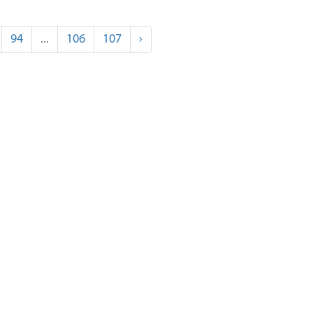
94
...
106
107
›