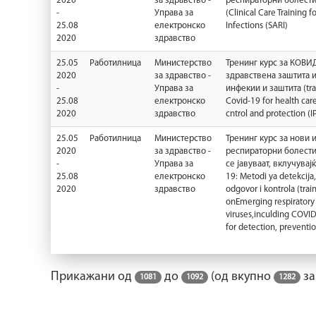
2020
за здравство -
респираторни болести
-
Управа за
(Clinical Care Training f
25.08
електронско
Infections (SARI)
2020
здравство
25.05
Работилница
Министерство
Тренинг курс за КОВИД
2020
за здравство -
здравствена заштита и
-
Управа за
инфекии и заштита (tra
25.08
електронско
Covid-19 for health car
2020
здравство
cntrol and protection (I
25.05
Работилница
Министерство
Тренинг курс за нови 
2020
за здравство -
респираторни болести
-
Управа за
се јавуваат, вклучувај
25.08
електронско
19: Metodi ya detekcija,
2020
здравство
odgovor i kontrola (trai
onEmerging respiratory
viruses,inculding COVI
for detection, preventio
Прикажани од
до
(од вкупно
за
1081
1092
1282