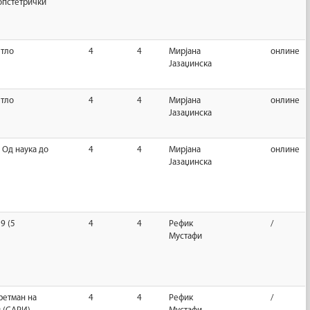
опстетрички
етло
4
4
Мирјана
онлине
Јазаџинска
етло
4
4
Мирјана
онлине
Јазаџинска
 Од наука до
4
4
Мирјана
онлине
Јазаџинска
9 (5
4
4
Рефик
/
Мустафи
ретман на
4
4
Рефик
/