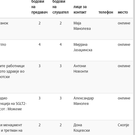
бодови
бодови
на
на
лице за
предавач
слушател
контакт
телефон
место
танок
2
2
Маја
онлине
Манолева
етло
4
4
Мирјана
онлине
Јазаџинска
ните работници
3
3
Антони
онлине
ото здравје во
Новонти
ротски
рдио
3
3
Александар
онлине
кција на SGLT2-
Манолев
сот : Moжеме
 и менаџмент
2
2
Дона
Скопје
 и третман на
Коцевски