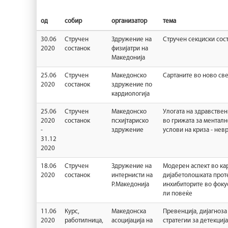
од
собир
организатор
тема
30.06
Стручен
Здружение на
Стручен секциски сос
2020
состанок
физијатри на
Македонија
25.06
Стручен
Македонско
Сартаните во ново св
2020
состанок
здружение по
кардиологија
25.06
Стручен
Македонско
Улогата на здравстве
2020
состанок
псхијтариско
во грижата за менталн
-
здружение
услови на криза - нев
31.12
2020
18.06
Стручен
Здружение на
Модерен аспект во ка
2020
состанок
интернисти на
дијабетолошката проте
Р.Македонија
инхибиторите во фоку
ли повеќе
11.06
Курс,
Македонска
Превенција, дијагноза
2020
работилница,
асоцијација на
стратегии за детекција