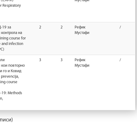
 (САРИ)
Мустафи
or Respiratory
-19 за
2
2
Рефик
/
 контрола на
Мустафи
ining course for
e and infection
PC)
или
3
3
Рефик
/
 кои повторно
Мустафи
ќи го и Ковид
 prevencija,
ning course
D-19: Methods
n,
писи)