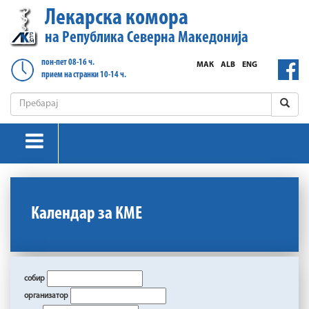
Лекарска комора
на Република Северна Македонија
пон-пет 08-16 ч.
МАК
ALB
ENG
прием на странки 10-14 ч.
Календар за КМЕ
собир
организатор