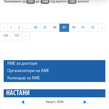
Прикажани од
до
(од вкупно
записи)
1057
1068
1282
‹
1
2
...
86
87
88
89
90
91
92
...
106
107
›
КМЕ за доктори
Организатори на КМЕ
Календар за КМЕ
НАСТАНИ
Август, 2026