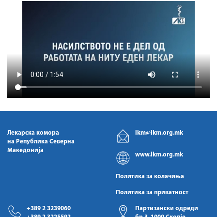
Лекарска комора
lkm@lkm.org.mk
на Република Северна
Македонија
www.lkm.org.mk
Политика за колачиња
Политика за приватност
+389 2 3239060
Партизански одреди