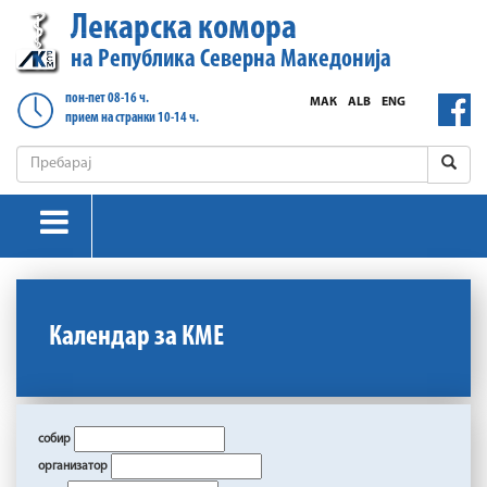
Лекарска комора
на Република Северна Македонија
пон-пет 08-16 ч.
МАК
ALB
ENG
прием на странки 10-14 ч.
Календар за КМЕ
собир
организатор