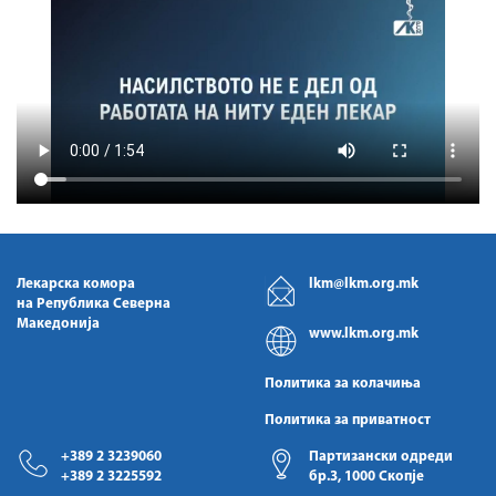
Лекарска комора
lkm@lkm.org.mk
на Република Северна
Македонија
www.lkm.org.mk
Политика за колачиња
Политика за приватност
+389 2 3239060
Партизански одреди
+389 2 3225592
бр.3, 1000 Скопје