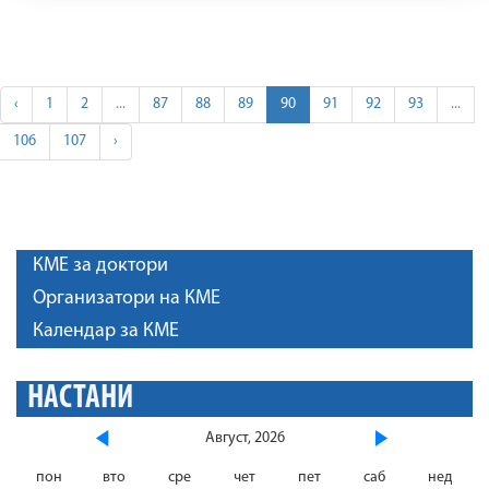
‹
1
2
...
87
88
89
90
91
92
93
...
106
107
›
КМЕ за доктори
Организатори на КМЕ
Календар за КМЕ
НАСТАНИ
Август, 2026
пон
вто
сре
чет
пет
саб
нед