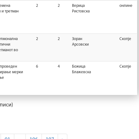
ремена
2
2
Верица
онлине
и и третман
Ристовска
улмонална
2
2
Зоран
Скопје
ктични
Арсовски
етманот во
спроведен
6
4
Божица
Скопје
нирање мерки
Блажевска
ње
писи)