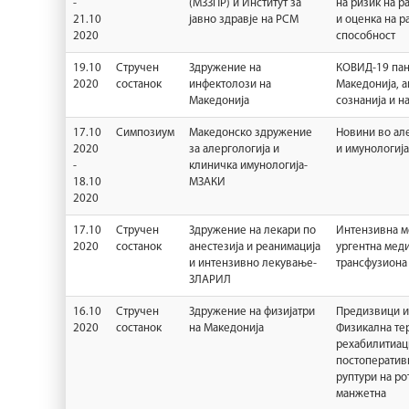
-
(МЗЗПР) и Институт за
на ризик на р
21.10
јавно здравје на РСМ
и оценка на р
2020
способност
19.10
Стручен
Здружение на
КОВИД-19 пан
2020
состанок
инфектолози на
Македонија, а
Македонија
сознанија и н
17.10
Симпозиум
Македонско здружение
Новини во ал
2020
за алергологија и
и имунологија
-
клиничка имунологија-
18.10
МЗАКИ
2020
17.10
Стручен
Здружение на лекари по
Интензивна м
2020
состанок
анестезија и реанимација
ургентна меди
и интензивно лекување-
трансфузиона
ЗЛАРИЛ
16.10
Стручен
Здружение на физијатри
Предизвици и
2020
состанок
на Македонија
Физикална тер
рехабилитиаци
постоператив
руптури на ро
манжетна