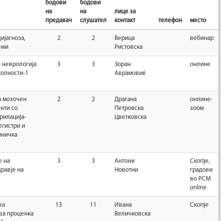
бодови
бодови
на
на
лице за
предавач
слушател
контакт
телефон
место
ијагноза,
2
2
Верица
вебинар
еми
Ристовска
и неврологија
3
3
Зоран
онлине
колности-1
Аврамовиќ
а мозочен
2
2
Драгана
онлине-
енти со
Петровска
зоом
рилација-
Цветковска
егистри и
иничка
 на
3
3
Антони
Скопје,
равје на
Новотни
градови
во РСМ
online
ва
13
11
Ивана
Скопје
 за проценка
Величковска