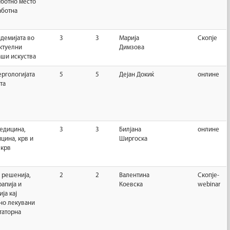
аботно место
аботна
демијата во
3
3
Марија
Скопје
ктуелни
Димзова
аши искуства
ергологијата
5
5
Дејан Докиќ
онлине
та
едицина,
3
3
Билјана
онлине
цина, крв и
Ширгоска
 крв
 решенија,
2
2
Валентина
Скопје-
апија и
Коевска
webinar
ја кај
но лекувани
таторна