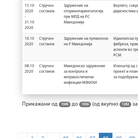
15.10
Стручен
Здружение на
Вертиго, сов
2020
состанок
оториноларингологија
дијагностика 
-
при МЛД на Р.С
31.10
Македонија
2020
10.10
Стручен
Здружение на пулмолози
Идиопатска п
2020
состанок
на Р Македонија
фиброза, пра
аспекти во тр
РСМ
08.10
Стручен
Македонско здружение
Извештај од 
2020
состанок
за контрола и
проект и пла
интрахоспитални
за подобрува
инфекции-МЗКИХИ
Прикажани од
до
(од вкупно
за
1045
1056
1282