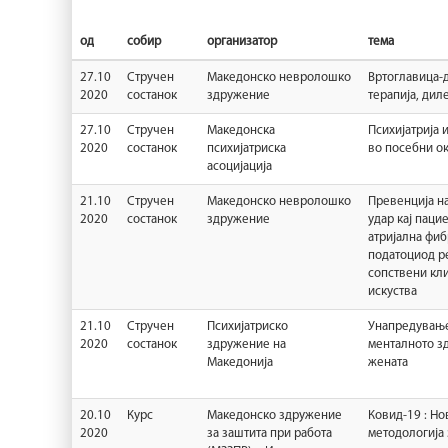
од
собир
организатор
тема
27.10
Стручен
Македонско невролошко
Вртоглавица-д
2020
состанок
здружение
терапија, дил
27.10
Стручен
Maкедонска
Психијатрија 
2020
состанок
психијатриска
во посебни о
асоцијација
21.10
Стручен
Македонско невролошко
Превенција н
2020
состанок
здружение
удар кај паци
aтријална фиб
податоциод р
сопствени кл
искуства
21.10
Стручен
Психијатриско
Унапредување
2020
состанок
здружение на
менталното зд
Македонија
жената
20.10
Курс
Македонско здружение
Ковид-19 : Но
2020
за заштита при работа
методологија