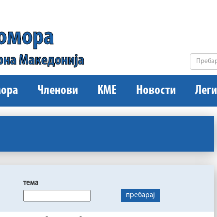
комора
рна Македонија
ора
Членови
КМЕ
Новости
Леги
тема
пребарај