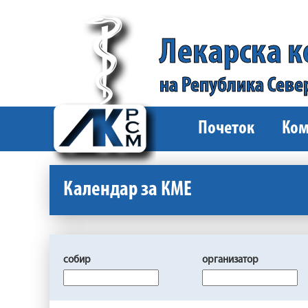
Лекарска 
на Република Севе
Почеток
Ком
Календар за КМЕ
собир
организатор