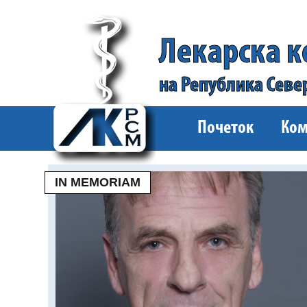
Лекарска 
на Република Севе
Почеток
Ком
IN MEMORIAM