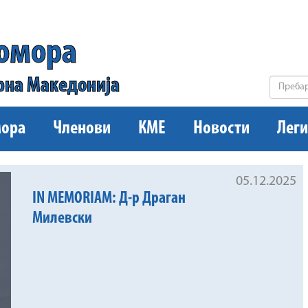
комора
рна Македонија
ора
Членови
КМЕ
Новости
Леги
05.12.2025
IN MEMORIAM: Д-р Драган
Милевски