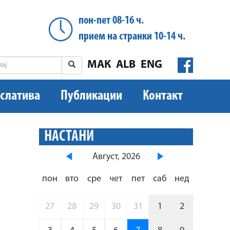
пон-пет 08-16 ч.
прием на странки 10-14 ч.
МАК
ALB
ENG
слатива
Публикации
Контакт
НАСТАНИ
Август, 2026
пон
вто
сре
чет
пет
саб
нед
27
28
29
30
31
1
2