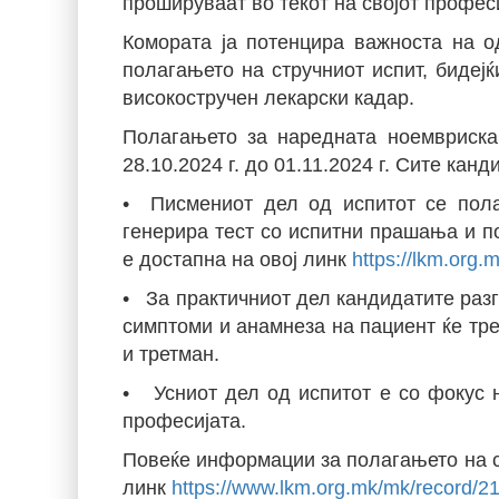
прошируваат во текот на својот профес
Комората ја потенцира важноста на о
полагањето на стручниот испит, бидеј
високостручен лекарски кадар.
Полагањето за наредната ноемвриска
28.10.2024 г. до 01.11.2024 г. Сите кан
• Писмениот дел од испитот се пола
генерира тест со испитни прашања и п
е достапна на овој линк
https://lkm.org.
• За практичниот дел кандидатите разгл
симптоми и анамнеза на пациент ќе тр
и третман.
• Усниот дел од испитот е со фокус н
професијата.
Повеќе информации за полагањето на с
линк
https://www.lkm.org.mk/mk/record/21/