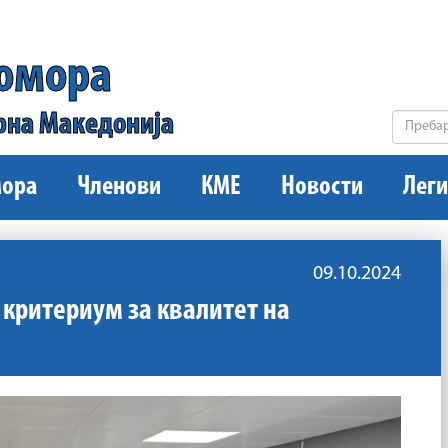
комора
рна Македонија
ора
Членови
КМЕ
Новости
Леги
09.10.2024
 критериум за квалитет на