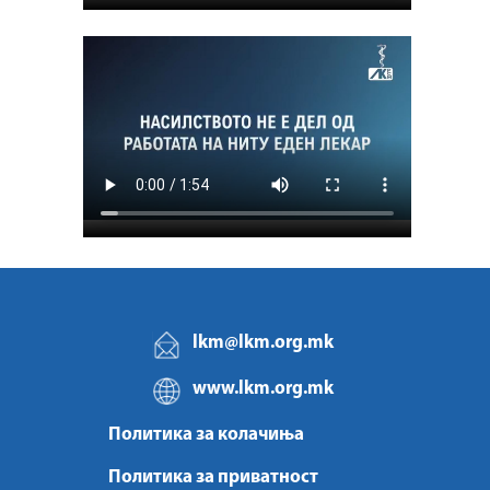
lkm@lkm.org.mk
www.lkm.org.mk
Политика за колачиња
Политика за приватност