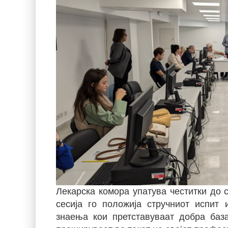
Лекарска комора упатува честитки до 
сесија го положија стручниот испит
знаења кои претставуваат добра баз