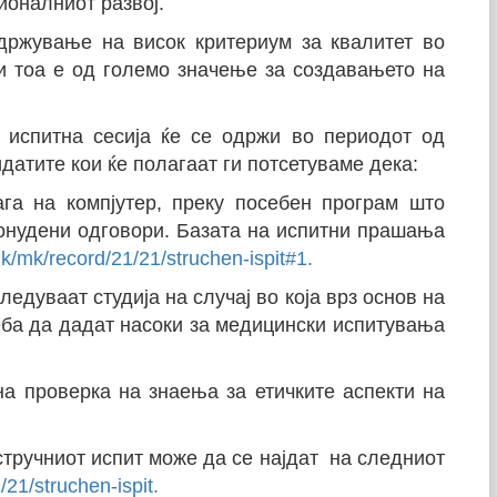
ионалниот развој.
држување на висок критериум за квалитет во
ќи тоа е од големо значење за создавањето на
 испитна сесија ќе се одржи во периодот од
дидатите кои ќе полагаат ги потсетуваме дека:
га на компјутер, преку посебен програм што
онудени одговори. Базата на испитни прашања
mk/mk/record/21/21/struchen-ispit#1.
едуваат студија на случај во која врз основ на
еба да дадат насоки за медицински испитувања
а проверка на знаења за етичките аспекти на
тручниот испит може да се најдат на следниот
21/struchen-ispit.