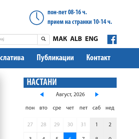
пон-пет 08-16 ч.
прием на странки 10-14 ч.
МАК
ALB
ENG
слатива
Публикации
Контакт
НАСТАНИ
Август, 2026
пон
вто
сре
чет
пет
саб
нед
27
28
29
30
31
1
2