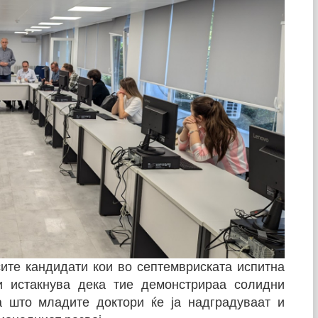
сите кандидати кои во септемвриската испитна
 и истакнува дека тие демонстрираа солидни
а што младите доктори ќе ја надградуваат и