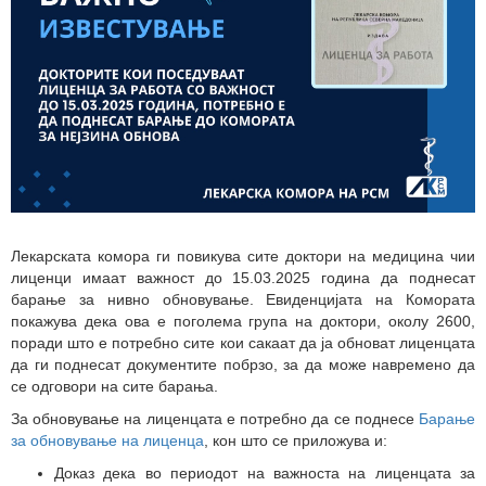
Лекарската комора ги повикува сите доктори на медицина чии
лиценци имаат важност до 15.03.2025 година да поднесат
барање за нивно обновување. Евиденцијата на Комората
покажува дека ова е поголема група на доктори, околу 2600,
поради што е потребно сите кои сакаат да ја обноват лиценцата
да ги поднесат документите побрзо, за да може навремено да
се одговори на сите барања.
За обновување на лиценцата е потребно да се поднесе
Барање
за обновување на лиценца
, кон што се приложува и:
Доказ дека во периодот на важноста на лиценцата за