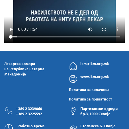
Лекарска комора
lkm@lkm.org.mk
на Република Северна
Македонија
www.lkm.org.mk
Политика за колачиња
Политика за приватност
+389 2 3239060
Партизански одреди
+389 2 3225592
бр.3, 1000 Скопје
Работно време
Стопанска Б. Скопје