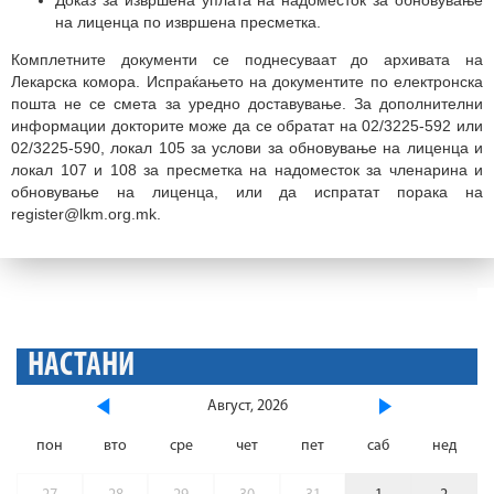
на лиценца по извршена пресметка.
Комплетните документи се поднесуваат до архивата на
Лекарска комора. Испраќањето на документите по електронска
пошта не се смета за уредно доставување. За дополнителни
информации докторите може да се обратат на 02/3225-592 или
02/3225-590, локал 105 за услови за обновување на лиценца и
локал 107 и 108 за пресметка на надоместок за членарина и
обновување на лиценца, или да испратат порака на
register@lkm.org.mk.
НАСТАНИ
Август, 2026
пон
вто
сре
чет
пет
саб
нед