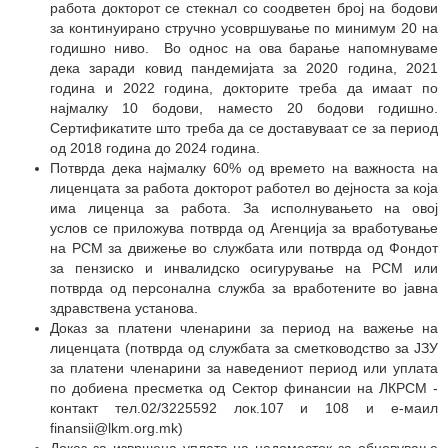
работа докторот се стекнал со соодветен број на бодови
за континуирано стручно усовршување по минимум 20 на
годишно ниво. Во однос на ова барање напомнуваме
дека заради ковид пандемијата за 2020 година, 2021
година и 2022 година, докторите треба да имаат по
најмалку 10 бодови, наместо 20 бодови годишно.
Сертификатите што треба да се доставуваат се за период
од 2018 година до 2024 година.
Потврда дека најмалку 60% од времето на важноста на
лиценцата за работа докторот работел во дејноста за која
има лиценца за работа. За исполнувањето на овој
услов се приложува потврда од Агенција за вработување
на РСМ за движење во службата или потврда од Фондот
за пензиско и инвалидско осигурување на РСМ или
потврда од персонална служба за вработените во јавна
здравствена установа.
Доказ за платени членарини за период на важење на
лиценцата (потврда од службата за сметководство за ЈЗУ
за платени членарини за наведениот период или уплата
по добиена пресметка од Сектор финансии на ЛКРСМ -
контакт тел.02/3225592 лок.107 и 108 и е-маил
finansii@lkm.org.mk)
Доказ за извршена уплата на надоместок за обновување