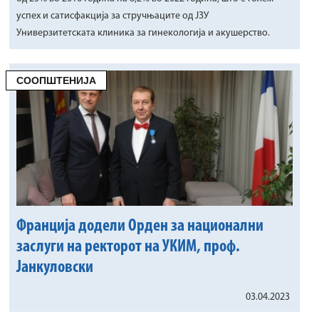
успех и сатисфакција за стручњаците од ЈЗУ
Универзитетската клиника за гинекологија и акушерство.
СООПШТЕНИЈА
Франција додели Орден за национални
заслуги на ректорот на УКИМ, проф.
Јанкуловски
03.04.2023