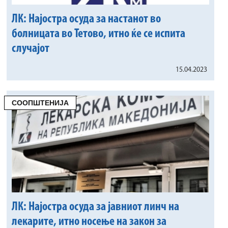
ЛК: Најостра осуда за настанот во
болницата во Тетово, итно ќе се испита
случајот
15.04.2023
СООПШТЕНИЈА
ЛК: Најостра осуда за јавниот линч на
лекарите, итно носење на закон за