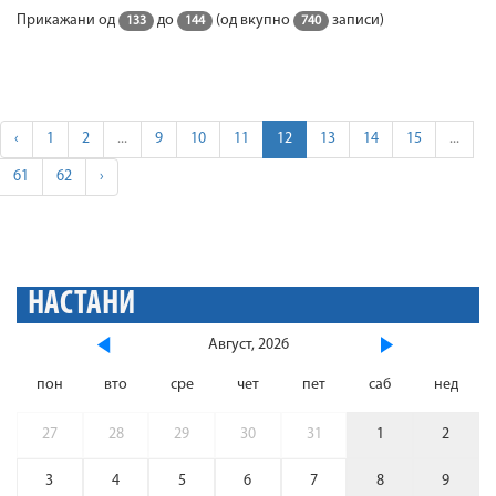
Прикажани од
до
(од вкупно
записи)
133
144
740
‹
1
2
...
9
10
11
12
13
14
15
...
61
62
›
НАСТАНИ
Август, 2026
пон
вто
сре
чет
пет
саб
нед
27
28
29
30
31
1
2
3
4
5
6
7
8
9