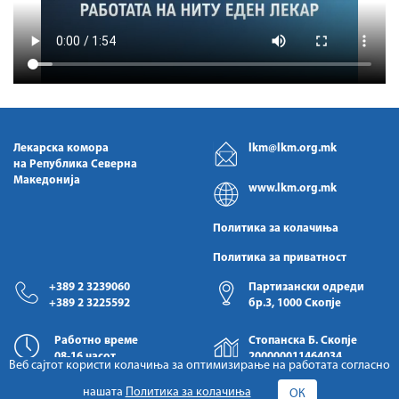
Лекарска комора
lkm@lkm.org.mk
на Република Северна
Македонија
www.lkm.org.mk
Политика за колачиња
Политика за приватност
+389 2 3239060
Партизански одреди
+389 2 3225592
бр.3, 1000 Скопје
Работно време
Стопанска Б. Скопје
08-16 часот
200000011464034
Веб сајтот користи колачиња за оптимизирање на работата согласно
нашата
Политика за колачиња
ОК