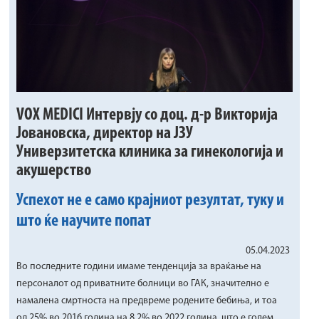
VOX MEDICI Интервју со доц. д-р Викторија
Јовановска, директор на ЈЗУ
Универзитетска клиника за гинекологија и
акушерство
Успехот не е само крајниот резултат, туку и
што ќе научите попат
05.04.2023
Во последните години имаме тенденција за враќање на
персоналот од приватните болници во ГАК, значително е
намалена смртноста на предвреме родените бебиња, и тоа
од 25% во 2016 година на 8,2% во 2022 година, што е голем