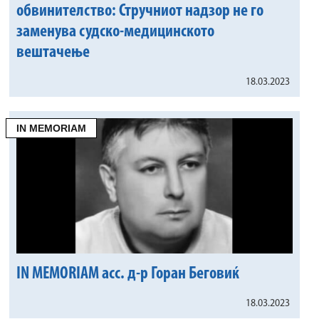
обвинителство: Стручниот надзор не го
заменува судско-медицинското
вештачење
18.03.2023
IN MEMORIAM
IN MEMORIAM асс. д-р Горан Беговиќ
18.03.2023