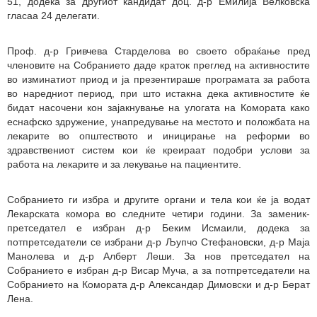
51, додека за другиот кандидат доц. д-р Емилија Велковска
гласаа 24 делегати.
Проф. д-р Гривчева Старделова во своето обраќање пред
членовите на Собранието даде краток преглед на активностите
во изминатиот приод и ја презентираше програмата за работа
во наредниот период, при што истакна дека активностите ќе
бидат насочени кон зајакнување на улогата на Комората како
еснафско здружение, унапредување на местото и положбата на
лекарите во општеството и иницирање на реформи во
здравствениот систем кои ќе креираат подобри услови за
работа на лекарите и за лекување на пациентите.
Собранието ги избра и другите органи и тела кои ќе ја водат
Лекарската комора во следните четири години. За заменик-
претседател е избран д-р Беким Исмаили, додека за
потпретседатели се избрани д-р Љупчо Стефановски, д-р Маја
Манолева и д-р Алберт Леши. За нов претседател на
Собранието е избран д-р Висар Муча, а за потпретседатели на
Собранието на Комората д-р Александар Димовски и д-р Берат
Лена.