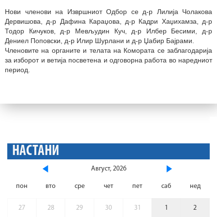
Нови членови на Извршниот Одбор се д-р Лилија Чолакова
Дервишова, д-р Дафина Караџова, д-р Кадри Хаџихамза, д-р
Тодор Кичуков, д-р Мевљудин Куч, д-р Илбер Бесими, д-р
Дениел Поповски, д-р Илир Шурлани и д-р Џабир Бајрами.
Членовите на органите и телата на Комората се заблагодарија
за изборот и ветија посветена и одговорна работа во наредниот
период.
НАСТАНИ
Август, 2026
пон
вто
сре
чет
пет
саб
нед
27
28
29
30
31
1
2