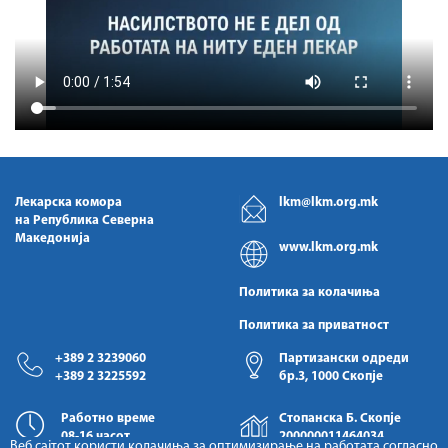
Лекарска комора
lkm@lkm.org.mk
на Република Северна
Македонија
www.lkm.org.mk
Политика за колачиња
Политика за приватност
+389 2 3239060
Партизански одреди
+389 2 3225592
бр.3, 1000 Скопје
Работно време
Стопанска Б. Скопје
08-16 часот
200000011464034
Веб сајтот користи колачиња за оптимизирање на работата согласно