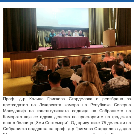
Проф. д-р Калина Гривчева Старделова е реизбрана за
претседател на Лекарската комора на Република Северна
Македонија на конститутивната седница на Собранието на
Комората која се одржа денеска во просториите на градската
општа болница „8ми Септември“. Од присутните 75 делегати на
Собранието поддршка на проф. д-р Гривчева Старделова дадоа