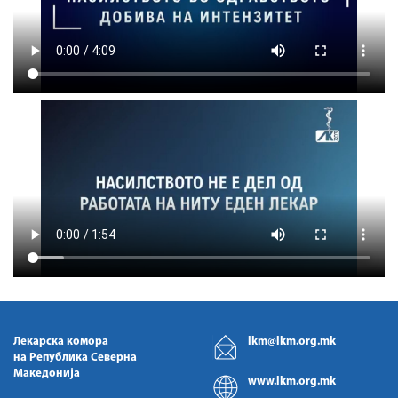
Лекарска комора
lkm@lkm.org.mk
на Република Северна
Македонија
www.lkm.org.mk