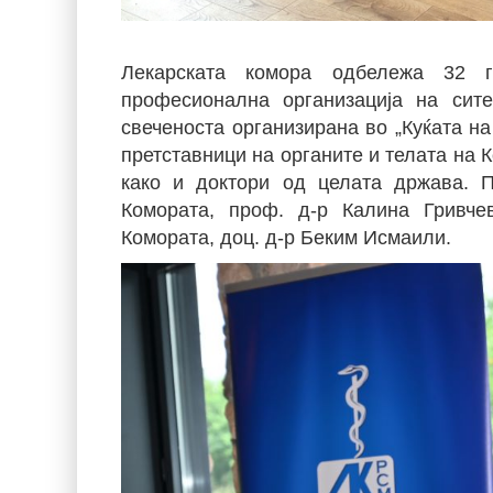
Лекарската комора одбележа 32 г
професионална организација на сит
свеченоста организирана во „Куќата на
претставници на органите и телата на 
како и доктори од целата држава. 
Комората, проф. д-р Калина Гривче
Комората, доц. д-р Беким Исмаили.