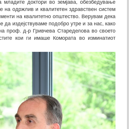
а младите доктори во земјава, обезбедување
е на одржлив и квалитетен здравствен систем
гменти на квалитетно општество. Верувам дека
е да издејствуваме подобро утре и за нас, како
кна проф. д-р Гривчева Стаределова во своето
остите кои ги имаше Комората во изминатиот