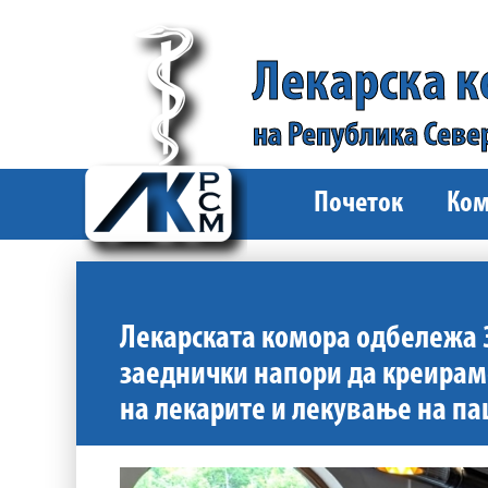
Лекарска 
на Република Севе
Почеток
Ком
Лекарската комора одбележа 
заеднички напори да креирам
на лекарите и лекување на п