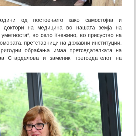
одини од постоењето како самостојна и
е доктори на медицина во нашата земја на
 уметноста“, во село Кнежино, во присуство на
Комората, претставници на државни институции,
Пригодни обраќања имаа претседателката на
ва Старделова и заменик претседателот на