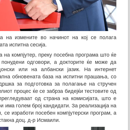
а на измените во начинот на кој се полага
ата испитна сесија.
а на компјутер, преку посебна програма што ќе
 понудени одговори, а докторите ќе може да
онски или на албански јазик. На интернет
апна обновената база на испитни прашања, со
дршка за подготовка за полагање на стручен
елиот процес ќе се забрза бидејќи тестовите од
регледуваат од страна на комисијата, што е
ои има голем број кандидати. За реализација на
и, се изработи посебен компјутерски програм, а
стакна доц. д-р Исмаили.