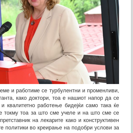
еме и работиме се турбулентни и променливи,
анта, како доктори, тоа е нашиот напор да се
и квалитетно работење бидејќи само така ќе
е токму тоа за што сме учеле и на што сме се
претставник на лекарите како и конструктивен
те политики во креирање на подобри услови за