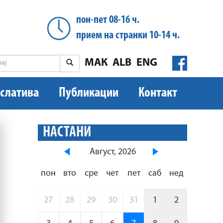
пон-пет 08-16 ч.
прием на странки 10-14 ч.
МАК
ALB
ENG
слатива
Публикации
Контакт
НАСТАНИ
Август, 2026
пон
вто
сре
чет
пет
саб
нед
27
28
29
30
31
1
2