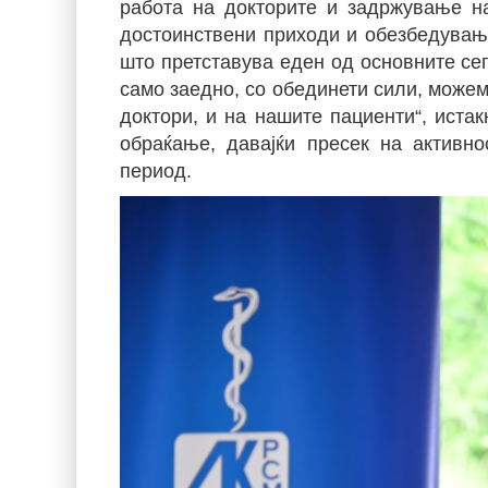
работа на докторите и задржување н
достоинствени приходи и обезбедувањ
што претставува еден од основните се
само заедно, со обединети сили, можем
доктори, и на нашите пациенти“, иста
обраќање, давајќи пресек на активн
период.