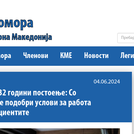
комора
рна Македонија
ора
Членови
КМЕ
Новости
Леги
04.06.2024
32 години постоење: Со
е подобри услови за работа
ациентите