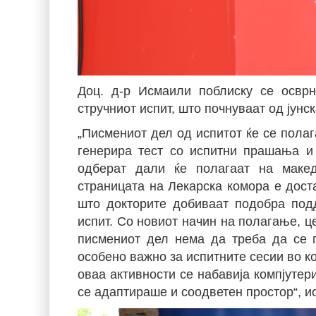
Доц. д-р Исмаили поблиску се осврн
стручниот испит, што почнуваат од јунск
„Писмениот дел од испитот ќе се полаг
генерира тест со испитни прашања и
одберат дали ќе полагаат на макед
страницата на Лекарска комора е дост
што докторите добиваат подобра под
испит. Со новиот начин на полагање, ц
писмениот дел нема да треба да се п
особено важно за испитните сесии во к
оваа активности се набавија компјутер
се адаптираше и соодветен простор“, и