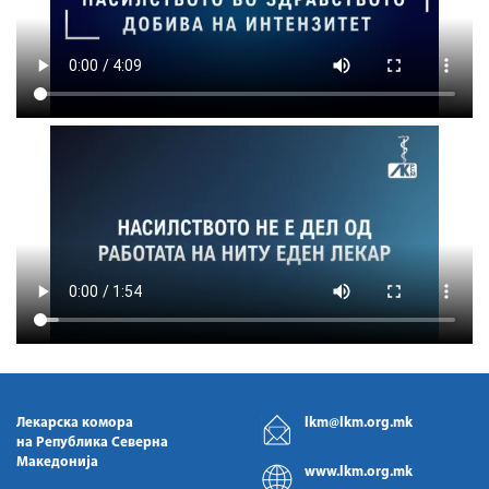
Лекарска комора
lkm@lkm.org.mk
на Република Северна
Македонија
www.lkm.org.mk