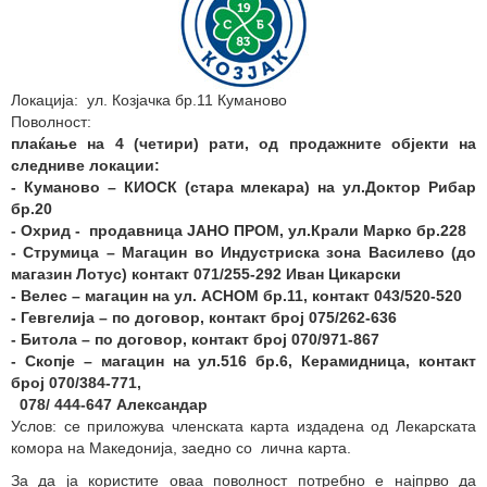
Локација: ул. Козјачка бр.11 Куманово
Поволност:
плаќање на 4 (четири) рати, од продажните објекти на
следниве локации
:
-
Куманово – КИОСК (стара млекара) на ул.Доктор Рибар
бр.20
- Охрид - продавница ЈАНО ПРОМ, ул.Крали Марко бр.228
- Струмица – Магацин во Индустриска зона Василево (до
магазин Лотус) контакт 071/255-292 Иван Цикарски
- Велес – магацин на ул. АСНОМ бр.11, контакт 043/520-520
- Гевгелија – по договор, контакт број 075/262-636
- Битола – по договор, контакт број 070/971-867
- Скопје – магацин на ул.516 бр.6, Керамидница, контакт
број 070/384-771,
078/ 444-647 Александар
Услов: се приложува членската карта издадена од Лекарската
комора на Македонија, заедно со лична карта.
За да ја користите оваа поволност потребно е најпрво да