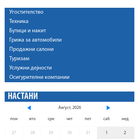
Угостителство
Техника
Бутици и накит
Грижа за автомобили
Продажни салони
Туризам
Услужни дејности
Осигурителни компании
НАСТАНИ
Август, 2026
пон
вто
сре
чет
пет
саб
нед
27
28
29
30
31
1
2