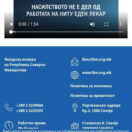
Лекарска комора
lkm@lkm.org.mk
на Република Северна
Македонија
www.lkm.org.mk
Политика за колачиња
Политика за приватност
+389 2 3239060
Партизански одреди
+389 2 3225592
бр.3, 1000 Скопје
Работно време
Стопанска Б. Скопје
08-16 часот
200000011464034
Веб сајтот користи колачиња за оптимизирање на работата согласно