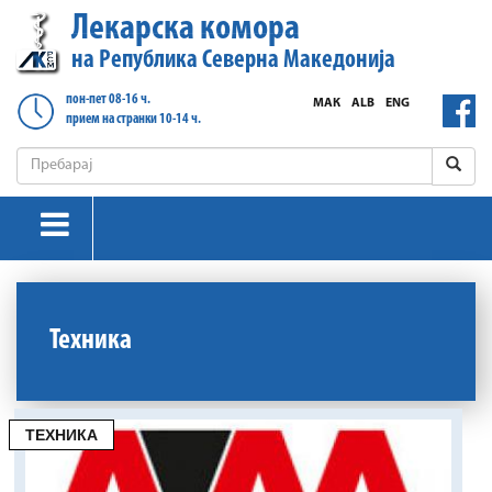
Лекарска комора
на Република Северна Македонија
пон-пет 08-16 ч.
МАК
ALB
ENG
прием на странки 10-14 ч.
Техника
ТЕХНИКА