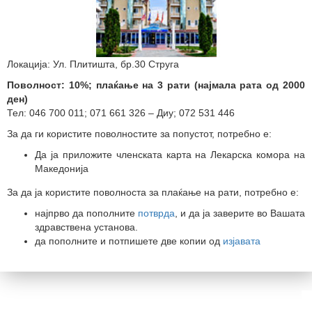
Локација: Ул. Плитишта, бр.30 Струга
Поволност: 10%; плаќање на 3 рати (најмала рата од 2000
ден)
Тел: 046 700 011; 071 661 326 – Диу; 072 531 446
За да ги користите поволностите за попустот, потребно е:
Да ја приложите членската карта на Лекарска комора на
Македонија
За да ја користите поволноста за плаќање на рати, потребно е:
најпрво да пополните
потврда
, и да ја заверите во Вашата
здравствена установа.
да пополните и потпишете две копии од
изјавата