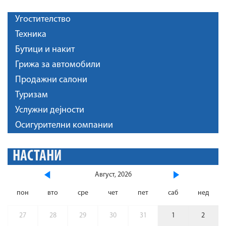
Угостителство
Техника
Бутици и накит
Грижа за автомобили
Продажни салони
Туризам
Услужни дејности
Осигурителни компании
НАСТАНИ
Август, 2026
пон
вто
сре
чет
пет
саб
нед
27
28
29
30
31
1
2