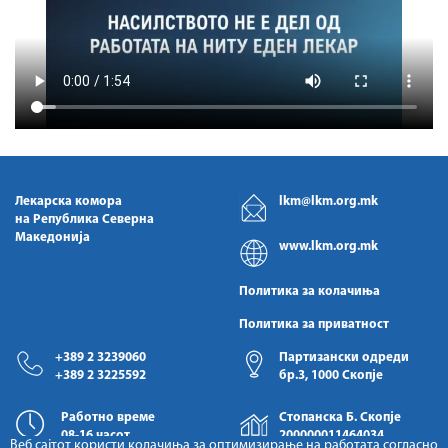
Лекарска комора
lkm@lkm.org.mk
на Република Северна
Македонија
www.lkm.org.mk
Политика за колачиња
Политика за приватност
+389 2 3239060
Партизански одреди
+389 2 3225592
бр.3, 1000 Скопје
Работно време
Стопанска Б. Скопје
08-16 часот
200000011464034
Веб сајтот користи колачиња за оптимизирање на работата согласно