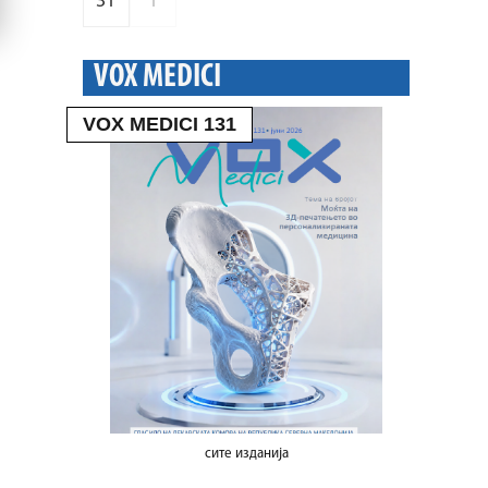
31
1
VOX MEDICI
VOX MEDICI 131
сите изданија