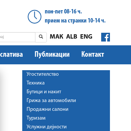
пон-пет 08-16 ч.
прием на странки 10-14 ч.
МАК
ALB
ENG
слатива
Публикации
Контакт
Угостителство
Техника
Бутици и накит
Грижа за автомобили
Продажни салони
Туризам
Услужни дејности