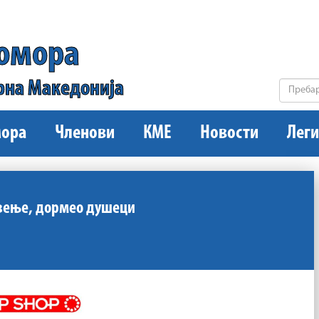
комора
рна Македонија
ора
Членови
КМЕ
Новости
Леги
твење, дормео душеци