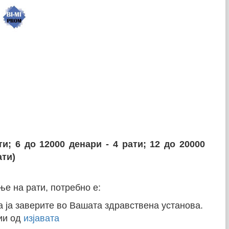
ти; 6 до 12000 денари - 4 рати;
12 до 20000
ати)
ње на рати, потребно е:
да ја заверите во Вашата здравствена установа.
ии од
изјавата