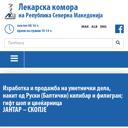
Лекарска комора
на Република Северна Македонија
пон-пет 08-16 ч.
МАК
ALB
ENG
прием на странки 10-14 ч.
Изработка и продажба на уметнички дела,
накит од Руски (Балтички) килибар и филигран;
гифт шоп и цвеќарница
ЈАНТАР – СКОПЈЕ