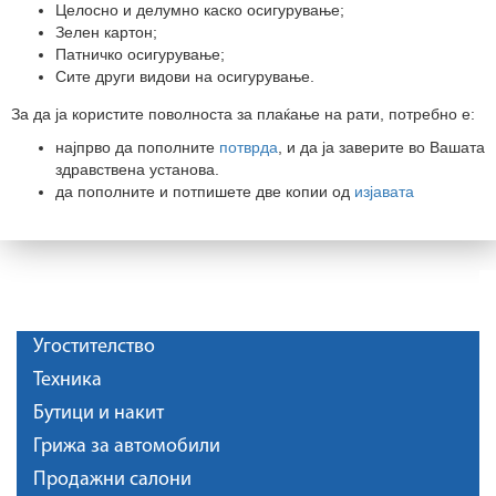
Целосно и делумно каско осигурување;
Зелен картон;
Патничко осигурување;
Сите други видови на осигурување.
За да ја користите поволноста за плаќање на рати, потребно е:
најпрво да пополните
потврда
, и да ја заверите во Вашата
здравствена установа.
да пополните и потпишете две копии од
изјавата
Угостителство
Техника
Бутици и накит
Грижа за автомобили
Продажни салони