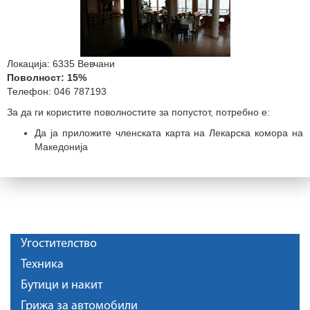
Локација: 6335 Вевчани
Поволност: 15%
Телефон: 046 787193
За да ги користите поволностите за попустот, потребно е:
Да ја приложите членската карта на Лекарска комора на
Македонија
Угостителство
Техника
Бутици и накит
Грижа за автомобили