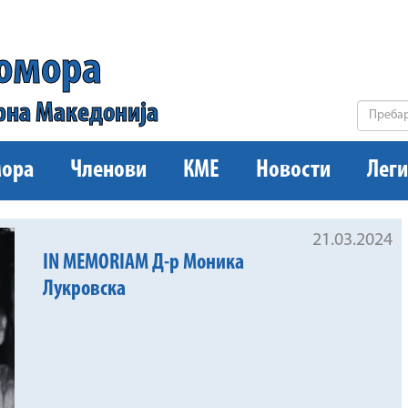
комора
рна Македонија
ора
Членови
КМЕ
Новости
Леги
21.03.2024
IN MEMORIAM Д-р Моника
Лукровска