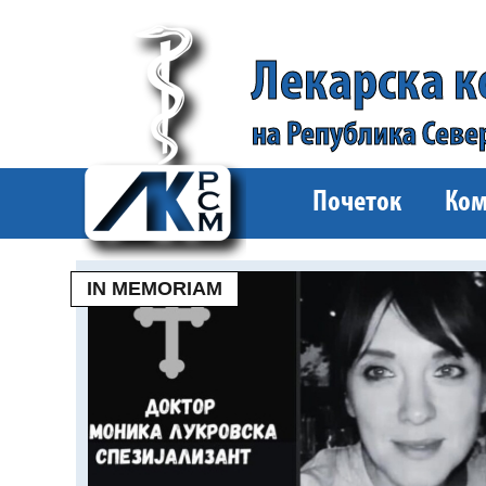
Лекарска 
на Република Севе
Почеток
Ком
IN MEMORIAM