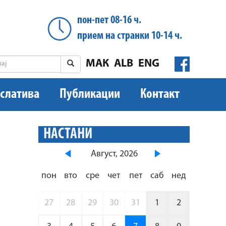
пон-пет 08-16 ч.
прием на странки 10-14 ч.
МАК
ALB
ENG
слатива
Публикации
Контакт
НАСТАНИ
Август, 2026
пон
вто
сре
чет
пет
саб
нед
27
28
29
30
31
1
2