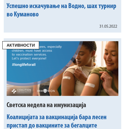
Успешно искачување на Водно, шах турнир
во Куманово
31.05.2022
АКТИВНОСТИ
Светска недела на имунизација
Коалицијата за вакцинација бара лесен
пристап до вакцините за бегалците