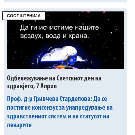
СООПШТЕНИЈА
Одбележување на Светскиот ден на
здравјето, 7 Април
Проф. д-р Гривчева Старделова: Да се
постигне консензус за унапредување на
здравствениот систем и на статусот на
лекарите