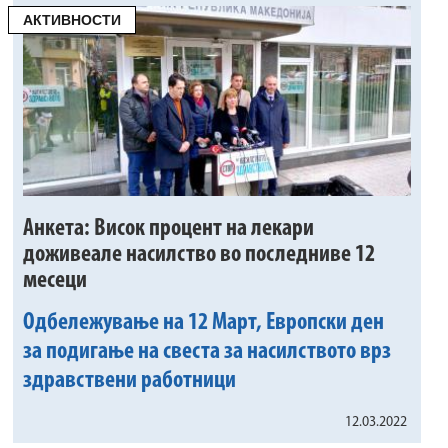
АКТИВНОСТИ
Анкета: Висок процент на лекари
доживеале насилство во последниве 12
месеци
Одбележување на 12 Март, Европски ден
за подигање на свеста за насилството врз
здравствени работници
12.03.2022