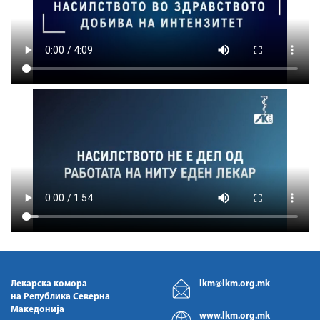
Лекарска комора
lkm@lkm.org.mk
на Република Северна
Македонија
www.lkm.org.mk