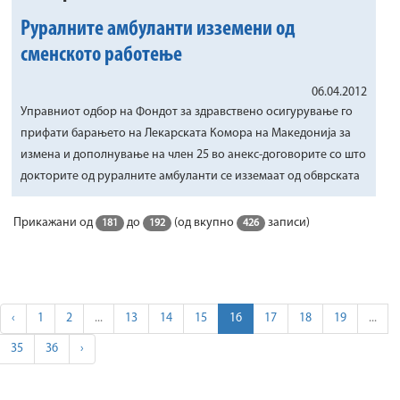
Руралните амбуланти изземени од
сменското работење
06.04.2012
Управниот одбор на Фондот за здравствено осигурување го
прифати барањето на Лекарската Комора на Македонија за
измена и дополнување на член 25 во анекс-договорите со што
докторите од руралните амбуланти се изземаат од обврската
Прикажани од
до
(од вкупно
записи)
181
192
426
‹
1
2
...
13
14
15
16
17
18
19
...
35
36
›