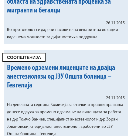
областа на здравствената проценка за
мигранти и бегалци
26.11.2015
Во протоколот се дадени насоките на лекарите за локации
каде нема можности за дијагностичка поддршка
СООПШТЕНИЈА
Времено одземени лиценците на двајца
анестезиолози од ЈЗУ Општа болница –
Гевгелија
24.11.2015
На денешната седница Комисија за етички и правни прашања
донесе одлука за времено одземање на лиценцата за работа
на д-р Томчо Ванчев, специјалист анестезиолог и д-р Зоран
Јовановски, специјалист анестезиолог, вработени во ЈЗУ
Општа болница - Гевгелија