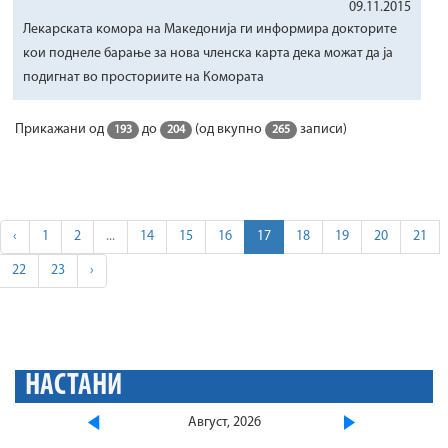
09.11.2015
Лекарската комора на Македонија ги информира докторите
кои поднеле барање за нова членска карта дека можат да ја
подигнат во просториите на Комората
Прикажани од
до
(од вкупно
записи)
193
204
265
‹
1
2
...
14
15
16
17
18
19
20
21
22
23
›
НАСТАНИ
Август, 2026