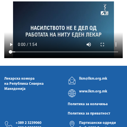
Лекарска комора
lkm@lkm.org.mk
на Република Северна
Македонија
www.lkm.org.mk
Политика за колачиња
Политика за приватност
+389 2 3239060
Партизански одреди