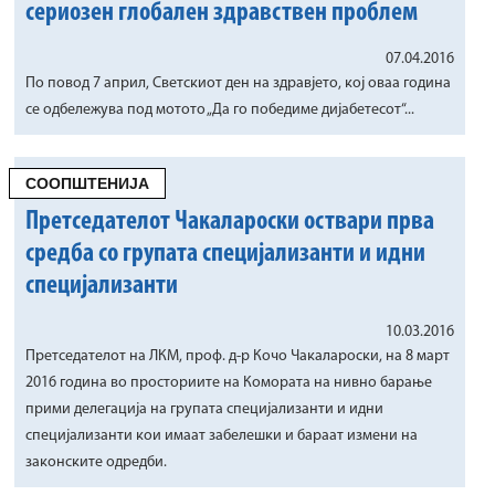
сериозен глобален здравствен проблем
07.04.2016
По повод 7 април, Светскиот ден на здравјето, кој оваа година
се одбележува под мотото „Да го победиме дијабетесот“...
СООПШТЕНИЈА
Претседателот Чакалароски оствари прва
средба со групата специјализанти и идни
специјализанти
10.03.2016
Претседателот на ЛКМ, проф. д-р Кочо Чакалароски, на 8 март
2016 година во просториите на Комората на нивно барање
прими делегација на групата специјализанти и идни
специјализанти кои имаат забелешки и бараат измени на
законските одредби.