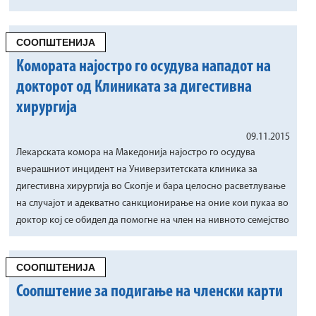
СООПШТЕНИЈА
Комората најостро го осудува нападот на
докторот од Клиниката за дигестивна
хирургија
09.11.2015
Лекарската комора на Македонија најостро го осудува
вчерашниот инцидент на Универзитетската клиника за
дигестивна хирургија во Скопје и бара целосно расветлување
на случајот и адекватно санкционирање на оние кои пукаа во
доктор кој се обидел да помогне на член на нивното семејство
СООПШТЕНИЈА
Соопштение за подигање на членски карти