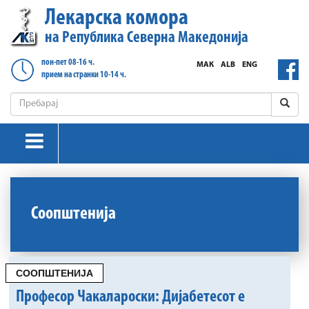
Лекарска комора
на Република Северна Македонија
пон-пет 08-16 ч.
МАК
ALB
ENG
прием на странки 10-14 ч.
Соопштенија
СООПШТЕНИЈА
Професор Чакалароски: Дијабетесот е