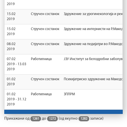
2019
15.02
Стручен состанок
Здружение за урогинекологија и рекон
2019
15.02
Стручен состанок
Здружение на интернисти на Р.Македон
2019
08.02
Стручен состанок
Здружение на педијатри во Р.Македони
2019
07.02
Работилница
ЈЗУ Институт за белодробни заболувањ
2019 - 13.03
2019
01.02
Стручен состанок
Психијатриско здружение на Македони
2019
01.02
Работилница
ЗПЛРМ
2019 - 31.12
2019
Прикажани од
до
(од вкупно
записи)
1261
1272
1282