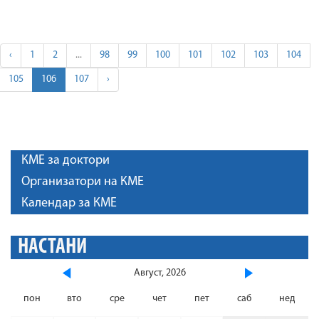
‹
1
2
...
98
99
100
101
102
103
104
105
106
107
›
КМЕ за доктори
Организатори на КМЕ
Календар за КМЕ
НАСТАНИ
Август, 2026
пон
вто
сре
чет
пет
саб
нед