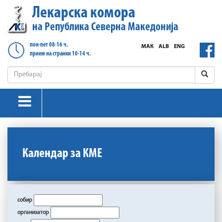
Лекарска комора
на Република Северна Македонија
пон-пет 08-16 ч.
МАК
ALB
ENG
прием на странки 10-14 ч.
Календар за КМЕ
собир
организатор