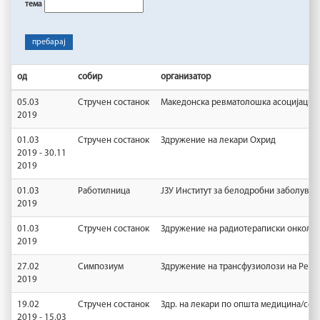
тема
пребарај
од
собир
организатор
05.03
Стручен состанок
Македонска ревматолошка асоцијациј
2019
01.03
Стручен состанок
Здружение на лекари Охрид
2019 - 30.11
2019
01.03
Работилница
ЈЗУ Институт за белодробни заболувањ
2019
01.03
Стручен состанок
Здружение на радиотераписки онколоз
2019
27.02
Симпозиум
Здружение на трансфузиолози на Репу
2019
19.02
Стручен состанок
Здр. на лекари по општа медицина/сем
2019 - 15.03