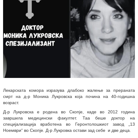
Лекарската комора изразува длабоко жалење за прераната
смрт на д-р Моника Лукровска која почина на 40-годишна
возраст.
Д-р Лукровска е родена во Скопје, каде во 2012 година
завршила медицински факултет. Таа беше доктор на
специјализација вработена во Геронтолошкиот завод „13
Ноември“ во Скопје. Д-р Лукровка остави зад себе и две деца.