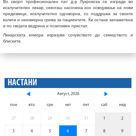
Во својот професионален пат д-р Лукровска се изгради во
исклучителен лекар, секогаш насочена кон освојување на нови
предизвици, исклучително одговорна, со поддршка за своите
колеги и неизмерна грижа за пациентите. Ќе остане запаметена
и по својата ведрина и позитивен пристап.
Лекарската комора изразува сочувството до семејството и
блиските.
НАСТАНИ
Август, 2026
пон
вто
сре
чет
пет
саб
нед
27
28
29
30
31
1
2
3
4
5
6
7
8
9