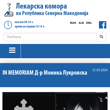
Лекарска комора
на Република Северна Македонија
пон-пет 08-16 ч.
МАК
ALB
ENG
прием на странки 10-14 ч.
21.03.2024
IN MEMORIAM Д-р Моника Лукровска