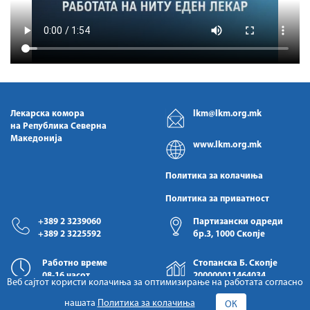
Лекарска комора
lkm@lkm.org.mk
на Република Северна
Македонија
www.lkm.org.mk
Политика за колачиња
Политика за приватност
+389 2 3239060
Партизански одреди
+389 2 3225592
бр.3, 1000 Скопје
Работно време
Стопанска Б. Скопје
08-16 часот
200000011464034
Веб сајтот користи колачиња за оптимизирање на работата согласно
нашата
Политика за колачиња
ОК