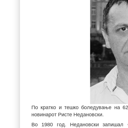
По кратко и тешко боледување на 62-
новинарот Ристе Недановски.
Во 1980 год. Недановски запишал 