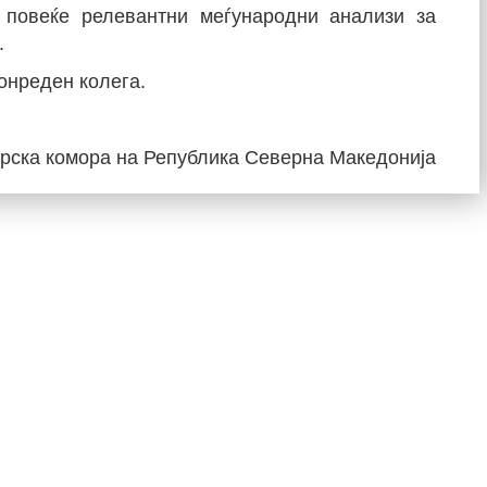
 повеќе релевантни меѓународни анализи за
.
вонреден колега.
рска комора на Република Северна Македонија