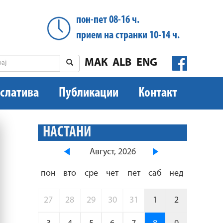
пон-пет 08-16 ч.
прием на странки 10-14 ч.
МАК
ALB
ENG
слатива
Публикации
Контакт
НАСТАНИ
Август, 2026
пон
вто
сре
чет
пет
саб
нед
27
28
29
30
31
1
2