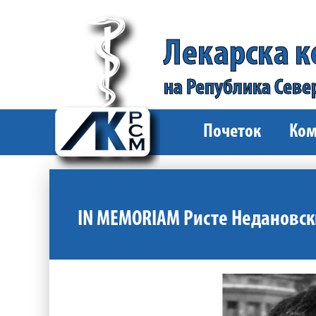
Лекарска 
на Република Севе
Почеток
Ком
IN MEMORIAM Ристе Недановски