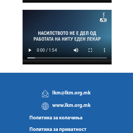
lkm@lkm.org.mk
www.lkm.org.mk
Политика за колачиња
Политика за приватност