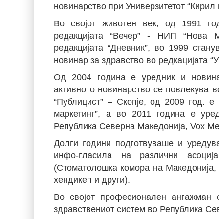
новинарство при Универзитетот “Кирил и
Во својот животен век, од 1991 го
редакцијата “Вечер” - НИП “Нова 
редакцијата “Дневник”, во 1999 стану
новинар за здравство во редкацијата “У
Од 2004 година е уредник и новина
активното новинарство се повлекува в
“Публицист” – Скопје, од 2009 год. 
маркетинг”, а во 2011 година е уре
Република Северна Македонија, Vox Med
Долги години подготвуваше и уредува
инфо-гласила на различни асоција
(Стоматолошка комора на Македонија, 
хендикеп и други).
Во својот професионален ангажман с
здравствениот систем во Република Се