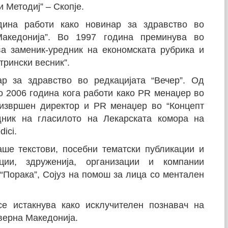
 Методиј” – Скопје.
дина работи како новинар за здравство во
Македонија”. Во 1997 година преминува во
ва заменик-уредник на економската рубрика и
трински весник”.
р за здравство во редкацијата “Вечер”. Од
о 2006 година кога работи како PR менаџер во
е извршен директор и PR менаџер во “Концепт
дник на гласилото на Лекарската комора на
ici.
ше текстови, посебни тематски публикации и
ции, здруженија, организации и компании
“Порака”, Сојуз на помош за лица со ментален
е истакнува како исклучителен познавач на
верна Македонија.