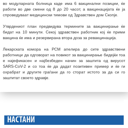
во модуларната болница каде има 6 вакцинални позиции, ќе
работи во две смени од 8 до 20 часот, а вакцинацијата ќе ја
спроведуваат медицински тимови од Здравствен дом Скопје.
Утврдениот план предвидува термините за вакцинирање ќе
бидат на 10 минути. Секој здравствен работник кој ќе прими
вакцина ќе има и резервирана втора доза за ревакцинација.
Лекарската комора на РСМ апелира до сите здравствени
работници да одговорат на повикот за вакцинирање бидејќи тоа
е најефикасен и најбезбеден начин за заштита од вирусот
SARS-CoV-2 и со тоа ќе да дадат позитивен пример и ќе ги
охрабрат и другите граѓани да го сторат истото за да си го
заштитат своето здравје.
НАСТАНИ