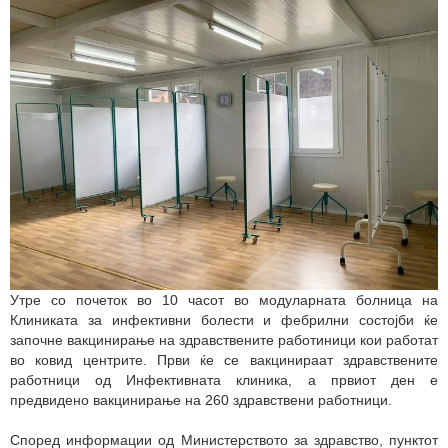
Утре со почеток во 10 часот во модуларната болница на
Клиниката за инфективни болести и фебрилни состојби ќе
започне вакцинирање на здравствените работиници кои работат
во ковид центрите. Први ќе се вакцинираат здравственитe
работници од Инфективната клиника, а првиот ден е
предвидено вакцинирање на 260 здравствени работници.
Според информации од Министерството за здравство, пунктот