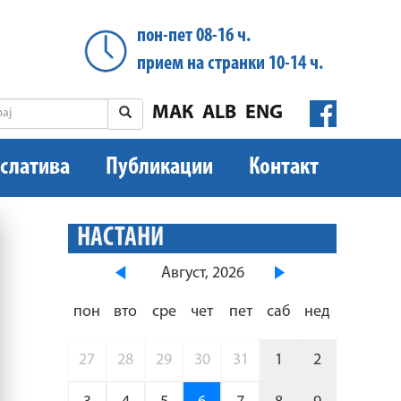
пон-пет 08-16 ч.
прием на странки 10-14 ч.
МАК
ALB
ENG
слатива
Публикации
Контакт
НАСТАНИ
Август, 2026
пон
вто
сре
чет
пет
саб
нед
27
28
29
30
31
1
2