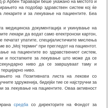
 д-р Арбен Таравари беше укажано на местото и
ирањето на подобар здравствен систем кој ќе
а лекарите и за лекување на пациентите. Беа
:
та медицинска документација и укинување на
ните лекари да водат само електронски картон,
се печатат упатите, специјалистичките мислења
ме во „Мој термин“ при прегледот на пациентот.
ање на пациентите во здравствениот систем,
ри и постапките за лекување што може да се
секундарно ниво да се завршуваат таму и
 терцијарно ниво.
вањето на Позитивната листа на лекови со
чните здруженија, бидејќи тие се најстручни за
ни за лекување на пациентите. Оваа активност
ирана
средба
со директорите на Фондот за