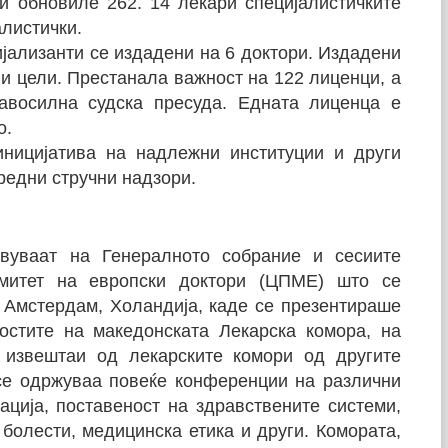
ци обновиле 262. 14 лекари специјалистичките
алистички.
јализанти се издадени на 6 доктори. Издадени
ни цели. Престанала важност на 122 лиценци, а
авосилна судска пресуда. Едната лиценца е
о.
иницијатива на надлежни институции и други
редни стручни надзори.
твуваат на Генералното собрание и сесиите
омитет на европски доктори (ЦПМЕ) што се
о Амстердам, Холандија, каде се презентираше
остите на македонската Лекарска комора, на
и извештаи од лекарските комори од другите
се одржуваа повеќе конференции на различни
ација, поставеност на здравствените системи,
 болести, медицинска етика и други. Комората,