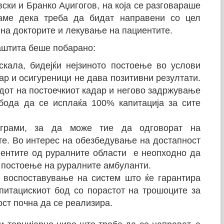
ки и Бранко Аџигогов, на која се разговараше
аме дека треба да бидат направени со цел
на докторите и лекување на пациентите.
аштита беше побарано:
кала, бидејќи нејзиното постоење во услови
ар и осигуреници не дава позитивни резултати.
дот на постоечкиот кадар и негово задржување
бода да се исплаќа 100% капитација за сите
ограми, за да може тие да одговорат на
те. Во интерес на обезбедување на достапност
иентите од руралните области е неопходно да
 постоење на руралните амбуланти.
 воспоставување на систем што ќе гарантира
питацискиот бод со порастот на трошоците за
ст почна да се реализира.