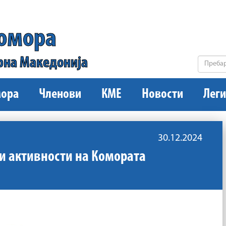
комора
рна Македонија
ора
Членови
КМЕ
Новости
Леги
30.12.2024
и активности на Комората