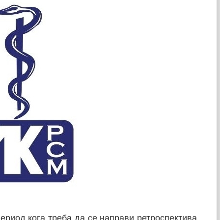
 период кога треба да се направи ретроспектива