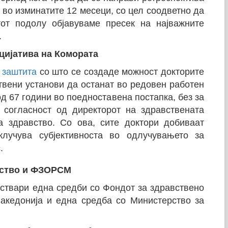
 во изминатите 12 месеци, со цел соодветно да
тот подолу објавуваме пресек на најважните
.
цијатива на Комората
 заштита
со што се создаде можност докторите
твени установи да останат во редовен работен
д 67 години во поедноставена постапка, без за
 согласност од директорот на здравствената
а здравство. Со ова, сите доктори добиваат
лучува субјективноста во одлучувањето за
.
вство и ФЗОРСМ
ствари една средби со Фондот за здравствено
акедонија и една средба со Министерство за