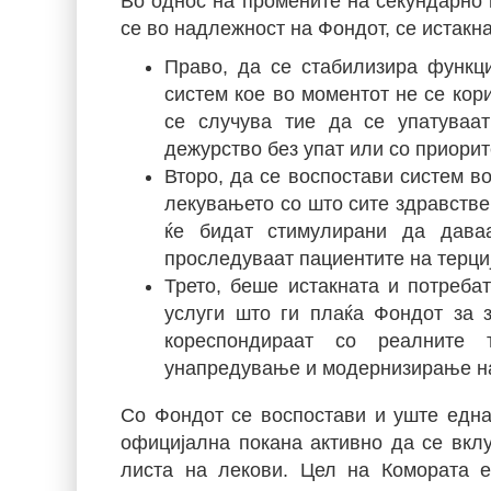
Во однос на промените на секундарно и
се во надлежност на Фондот, се истакна
Право, да се стабилизира функци
систем кое во моментот не се кор
се случува тие да се упатуваа
дежурство без упат или со приорит
Второ, да се воспостави систем во
лекувањето со што сите здравстве
ќе бидат стимулирани да дава
проследуваат пациентите на терци
Трето, беше истакната и потреба
услуги што ги плаќа Фондот за 
кореспондираат со реалните 
унапредување и модернизирање на
Со Фондот се воспостави и уште една
официјална покана активно да се вкл
листа на лекови. Цел на Комората 