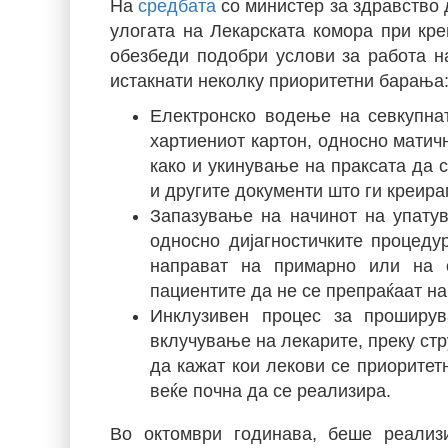
На
средбата
со министер за здравство
улогата на Лекарската комора при кре
обезбеди подобри услови за работа н
истакнати неколку приоритетни барања
Eлектронско водење на севкупна
хартиениот картон, односно матич
како и укинување на праксата да 
и другите документи што ги креира
Запазување на начинот на упатув
односно дијагностичките процеду
направат на примарно или на 
пациентите да не се препраќаат на
Инклузивен процес за проширу
вклучување на лекарите, преку стру
да кажат кои лекови се приоритет
веќе почна да се реализира.
Во октомври годинава, беше реализ