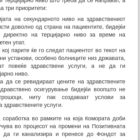
 терцијарно ниво што треба да се направат, а
а три приоритети:
јата на секундарното ниво на здравствениот
исти доволно од страна на пациентите, бидејќи
т директно на терцијарно ниво за време на
етен упат.
 кој парите ќе го следат пациентот во текот на
ни установи, особено болниците низ државата,
ат повеќе здравствени услуги, а не да ги
јарно ниво.
та да се ревидираат цените на здравствените
здравствено осигурување бидејќи воопшто не
трошоци, ниту пак создаваат услови за
 здравствените услуги.
 соработка во рамките на која Комората доби
учува во процесот на промени на Позитивната
е да ги канализира и пренесе до Фондот за