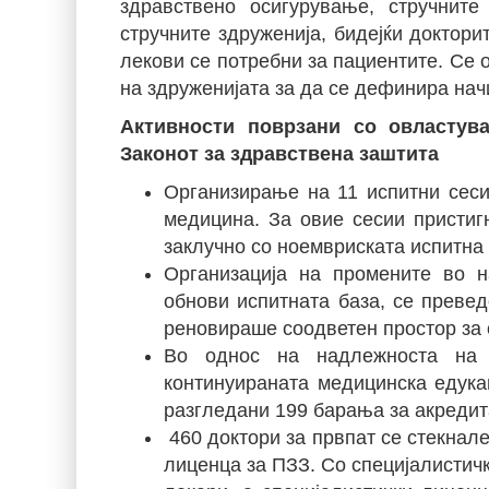
здравствено осигурување, стручнит
стручните здруженија, бидејќи доктори
лекови се потребни за пациентите. Се 
на здруженијата за да се дефинира начи
Активности поврзани со овластув
Законот за здравствена заштита
Организирање на 11 испитни сеси
медицина. За овие сесии пристиг
заклучно со ноемвриската испитна 
Организација на промените во н
обнови испитната база, се преве
реновираше соодветен простор за 
Во однос на надлежноста на 
континуираната медицинска едука
разгледани 199 барања за акредит
460 доктори за првпат се стекнале
лиценца за ПЗЗ. Со специјалистичк