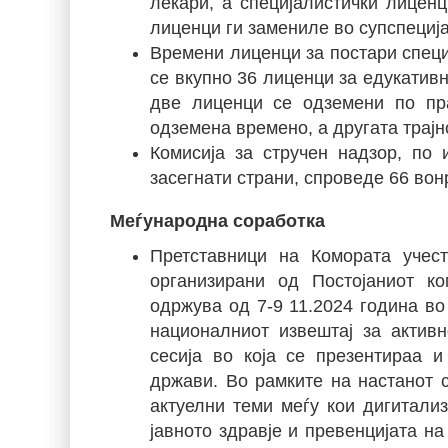
лекари, а специјалистички лицен
лиценци ги замениле во супспециј
Времени лиценци за постари специ
се вкупно 36 лиценци за едукатив
две лиценци се одземени по пр
одземена времено, а другата трајн
Комисија за стручен надзор, по 
засегнати страни, спроведе 66 вон
Меѓународна соработка
Претставници на Комората учес
организирани од Постојаниот к
одржува од 7-9 11.2024 година в
националниот извештај за активн
сесија во која се презентираа 
држави. Во рамките на настанот 
актуелни теми меѓу кои дигитализ
јавното здравје и превенцијата на