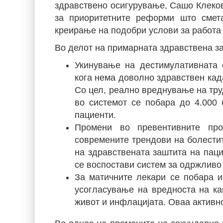
здравствено осигурување, Сашо Клековс
за приоритетните реформи што смет
креирање на подобри услови за работа 
Во делот на примарната здравствена з
Укинување на дестимулативната с
кога нема доволно здравствен кад
Со цел, реално вреднување на тру
во системот се побара до 4.000 
пациенти.
Промени во превентивните пр
современите трендови на болести
на здравствената заштита на пац
се воспостави систем за одржливо
За матичните лекари се побара и
усогласување на вредноста на ка
живот и инфлацијата. Оваа активно