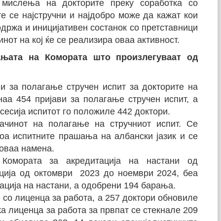
е мислења на докторите преку соработка со
те се најстручни и најдобро може да кажат кои
одржа и иницијативен состанок со претставници
нот на кој ќе се реализира оваа активност.
ањата на Комората што произлегуваат од
и за полагање стручен испит за докторите на
наа 454 пријави за полагање стручен испит, а
сесија испитот го положиле 442 доктори.
ачинот на полагање на стручниот испит. Се
доа испитните прашања на албански јазик и се
оваа намена.
Комората за акредитација на настани од
ција од октомври 2023 до ноември 2024, беа
ација на настани, а одобрени 194 барања.
 со лиценца за работа, a 257 доктори обновиле
а лиценца за работа за првпат се стекнале 209