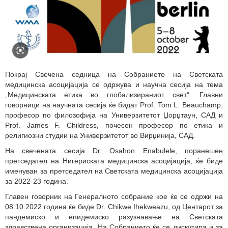
Покрај Свечена седница на Собранието на Светската
медицинска асоцијација се одржува и научна сесија на тема
„Медицинската етика во глобализираниот свет“. Главни
говорници на научната сесија ќе бидат Prof. Tom L. Beauchamp,
професор по филозофија на Универзитетот Џорџтаун, САД и
Prof. James F. Childress, почесен професор по етика и
религиозни студии на Универзитетот во Вирџинија, САД.
На свечената сесија Dr. Osahon Enabulele, поранешен
претседател на Нигериската медицинска асоцијација, ќе биде
именуван за претседател на Светската медицинска асоцијација
за 2022-23 година.
Главен говорник на Генералното собрание кое ќе се одржи на
08.10.2022 година ќе биде Dr. Chikwe Ihekweazu, од Центарот за
пандемиско и епидемиско разузнавање на Светската
здравствена организација. На Собранието ќе се дискутира и за