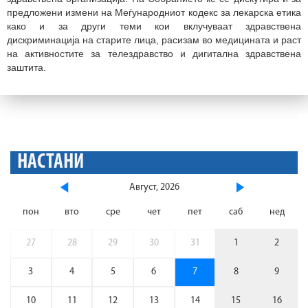
предложени измени на Меѓународниот кодекс за лекарска етика
како и за други теми кои вклучуваат здравствена
дискриминација на старите лица, расизам во медицината и раст
на активностите за телездравство и дигитална здравствена
заштита.
НАСТАНИ
Август, 2026
пон
вто
сре
чет
пет
саб
нед
27
28
29
30
31
1
2
3
4
5
6
7
8
9
10
11
12
13
14
15
16