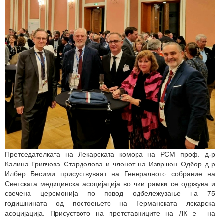
Претседателката на Лекарската комора на РСМ проф. д-р
Калина Гривчева Старделова и членот на Извршен Одбор д-р
Илбер Бесими присуствуваат на Генералното собрание на
Светската медицинска асоцијација во чии рамки се одржува и
свечена церемонија по повод одбележување на 75
годишнината од постоењето на Германската лекарска
асоцијација. Присуството на претставниците на ЛК е на