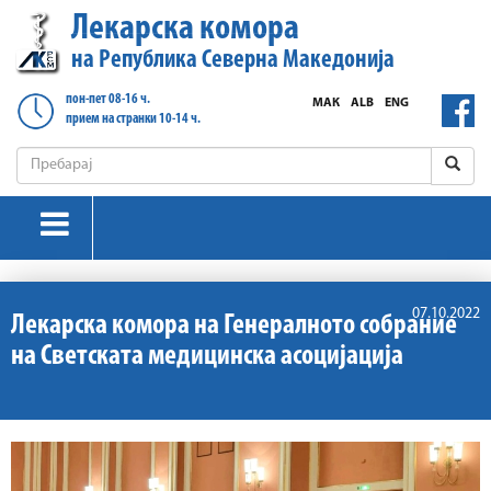
Лекарска комора
на Република Северна Македонија
пон-пет 08-16 ч.
МАК
ALB
ENG
прием на странки 10-14 ч.
07.10.2022
Лекарска комора на Генералното собрание
на Светската медицинска асоцијација