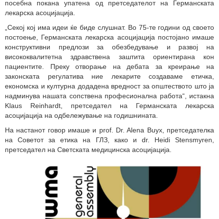
посебна покана упатена од претседателот на Германската
лекарска асоцијација.
„Секој кој има идеи ќе биде слушнат. Во 75-те години од своето
постоење, Германската лекарска асоцијација постојано имаше
конструктивни предлози за обезбедување и развој на
висококвалитетна здравствена заштита ориентирана кон
пациентите. Преку отворање на дебата за креирање на
законската регулатива ние лекарите создаваме етичка,
економска и културна додадена вредност за општеството што ја
надминува нашата сопствена професионална работа“, истакна
Klaus Reinhardt, претседател на Германската лекарска
асоцијација на одбележување на годишнината.
На настанот говор имаше и prof. Dr. Alena Buyx, претседателка
на Советот за етика на ГЛЗ, како и dr. Heidi Stensmyren,
претседател на Светската медицинска асоцијација.