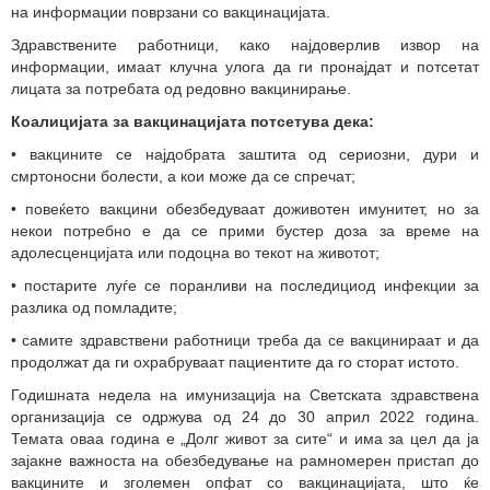
на информации поврзани со вакцинацијата.
Здравствените работници, како најдоверлив извор на
информации, имаат клучна улога да ги пронајдат и потсетат
лицата за потребата од редовно вакцинирање.
Коалицијата за вакцинацијата потсетува дека:
• вакцините се најдобрата заштита од сериозни, дури и
смртоносни болести, a кои може да се спречат;
• повеќето вакцини обезбедуваат доживотен имунитет, но за
некои потребно е да се прими бустер доза за време на
адолесценцијата или подоцна во текот на животот;
• постарите луѓе се поранливи на последициод инфекции за
разлика од помладите;
• самите здравствени работници треба да се вакцинираат и да
продолжат да ги охрабруваат пациентите да го сторат истото.
Годишната недела на имунизација на Светската здравствена
организација се одржува од 24 до 30 април 2022 година.
Темата оваа година е „Долг живот за сите“ и има за цел да ја
зајакне важноста на обезбедување на рамномерен пристап до
вакцините и зголемен опфат со вакцинацијата, што ќе