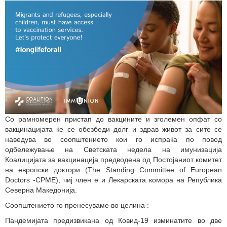
Со рамномерен пристап до вакцините и зголемен опфат со
вакцинацијата ќе се обезбеди долг и здрав живот за сите се
наведува во соопштението кои го испраќа по повод
одбележување на Светската недела на имунизација
Коалицијата за вакцинација предводена од Постојаниот комитет
на европски доктори (The Standing Committee of European
Doctors -CPME), чиј член е и Лекарската комора на Република
Северна Македонија.
Соопштението го пренесуваме во целина :
Пандемијата предизвикана од Ковид-19 изминатите во две