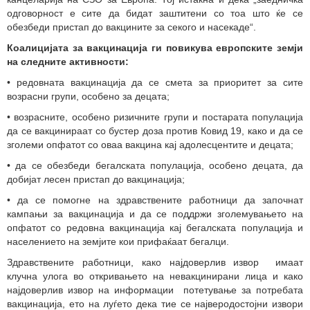
одговорност е сите да бидат заштитени со тоа што ќе се
обезбеди пристап до вакцините за секого и насекаде“.
Коалицијата за вакцинација ги повикува европските земји
на следните активности:
• редовната вакцинација да се смета за приоритет за сите
возрасни групи, особено за децата;
• возрасните, особено ризичните групи и постарата популација
да се вакцинираат со бустер доза против Ковид 19, како и да се
зголеми опфатот со оваа вакцина кај адолесцентите и децата;
• да се обезбеди бегалската популација, особено децата, да
добијат лесен пристап до вакцинација;
• да се помогне на здравствените работници да започнат
кампањи за вакцинација и да се поддржи зголемувањето на
опфатот со редовна вакцинација кај бегалската популација и
населението на земјите кои прифаќаат бегалци.
Здравствените работници, како најдоверлив извор имаат
клучна улога во откривањето на невакцинирани лица и како
најдоверлив извор на информации потетување за потребата
вакцинација, ето на луѓето дека тие се најверодостојни извори