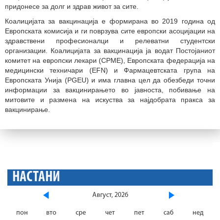
придонесе за долг и здрав живот за сите.
Коалицијата за вакцинација е формирана во 2019 година од
Европската комисија и ги поврзува сите европски асоцијации на
здравствени професионалци и релеватни студентски
организации. Коалицијата за вакцинација ја водат Постојаниот
комитет на европски лекари (CPME), Европската федерација на
медицински техничари (EFN) и Фармацевтската група на
Европската Унија (PGEU) и има главна цел да обезбеди точни
информации за вакцинирањето во јавноста, побивање на
митовите и размена на искуства за најдобрата пракса за
вакцинирање.
НАСТАНИ
Август, 2026
пон
вто
сре
чет
пет
саб
нед