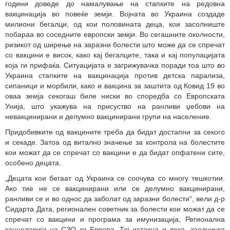
години доведе до намалување на стапките на редовна
вакцинација во повеќе земји. Војната во Украина создаде
милиони бегалци, од кои половината деца, кои засолниште
побараа во соседните европски земји. Во сегашните околности,
ризикот од ширење на заразни болести што може да се спречат
со вакцини е висок, како кај бегалците, така и кај популацијата
која ги прифаќа. Ситуацијата е загрижувачка поради тоа што во
Украина стапките на вакцинација против детска парализа,
сипаници и морбили, како и вакцина за заштита од Ковид 19 во
оваа земја секогаш биле ниски во споредба со Европската
Унија, што укажува на присуство на ранливи џебови на
невакцинирани и делумно вакцинирани групи на население.
Придобивките од вакцините треба да бидат достапни за секого
и секаде. Затоа од витално значење за контрола на болестите
кои можат да се спречат со вакцини е да бидат опфатени сите,
особено децата.
„Децата кои бегаат од Украина се соочува со многу тешкотии.
Ако тие не се вакцинирани или се делумно вакцинирани,
ранливи се и во однос да заболат од заразни болести“, вели д-р
Сидарта Дата, регионален советник за болести кои можат да се
спречат со вакцини и програма за имунизација, Регионална
канцеларија на СЗО за Европа. Тој истакна и дека „заедничка