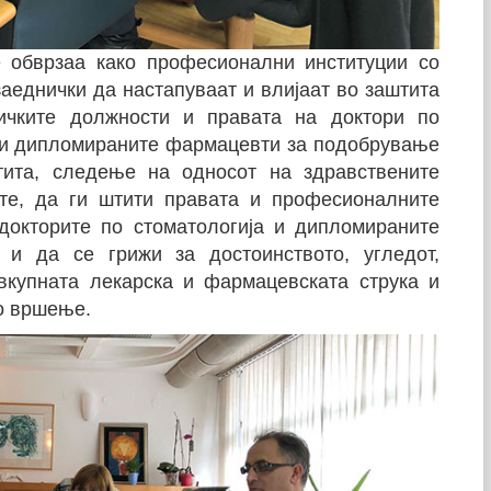
 обврзаа како професионални институции со
аеднички да настапуваат и влијаат во заштита
ичките должности и правата на доктори по
а и дипломираните фармацевти за подобрување
тита, следење на односот на здравствените
ите, да ги штити правата и професионалните
докторите по стоматологија и дипломираните
 и да се грижи за достоинството, угледот,
вкупната лекарска и фармацевската струка и
но вршење.