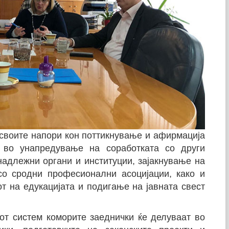
 своите напори кон поттикнување и афирмација
, во унапредување на соработката со други
надлежни органи и институции, зајакнување на
со сродни професионални асоцијации, како и
т на едукацијата и подигање на јавната свест
от систем коморите заеднички ќе делуваат во