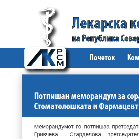
Лекарска 
на Република Севе
Почеток
Ком
Потпишан меморандум за сора
Стоматолошката и Фармацевт
Меморандумот го потпишаа претседате
Гривчева - Старделова, претседат