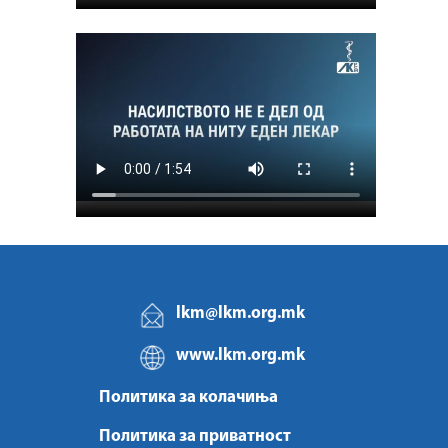
lkm@lkm.org.mk
www.lkm.org.mk
Политика за колачиња
Политика за приватност