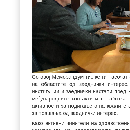
Со овој Меморандум тие ќе ги насочат
на областите од заеднички интерес
институции и заеднички настапи пред 
меѓународните контакти и соработка 
активности за подигањето на квалитето
за прашања од заеднички интерес.
Како активни чинители на здравствени