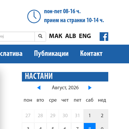
пон-пет 08-16 ч.
прием на странки 10-14 ч.
МАК
ALB
ENG
слатива
Публикации
Контакт
НАСТАНИ
Август, 2026
пон
вто
сре
чет
пет
саб
нед
27
28
29
30
31
1
2