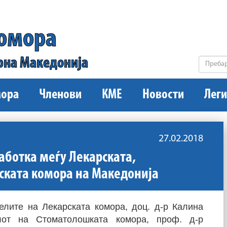
комора
рна Македонија
ора
Членови
КМЕ
Новости
Леги
27.02.2018
ботка меѓу Лекарската,
ската комора на Македонија
лите на Лекарската комора, доц. д-р Калина
елот на Стоматолошката комора, проф. д-р