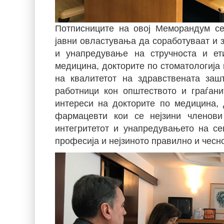
Потписниците на овој Меморандум се
јавни овластувања да соработуваат и з
и унапредување на стручноста и ет
медицина, докторите по стоматологиј
на квалитетот на здравствената заш
работници кон општеството и граѓан
интереси на докторите по медицина, 
фармацевти кои се нејзини членови
интегритетот и унапредувањето на се
професија и нејзиното правилно и чес