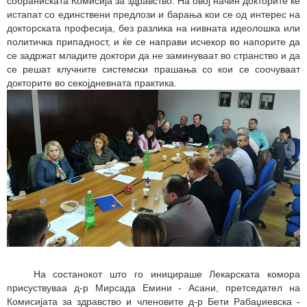
собраниската Комисија за здравство. На овој начин докторите ќе
истапат со единствени предлози и барања кои се од интерес на
докторската професија, без разлика на нивната идеолошка или
политичка припадност, и ќе се направи исчекор во напорите да
се задржат младите доктори да не заминуваат во странство и да
се решат клучните системски прашања со кои се соочуваат
докторите во секојдневната практика.
На состанокот што го иницираше Лекарската комора
присуствуваа д-р Мирсада Емини - Асани, претседател на
Комисијата за здравство и членовите д-р Бети Рабаџиевска -