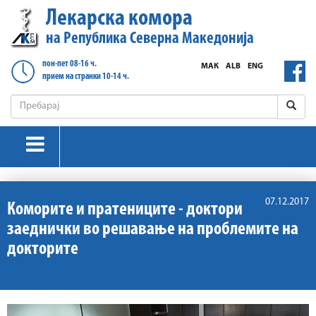
Лекарска комора
на Република Северна Македонија
пон-пет 08-16 ч.
МАК
ALB
ENG
прием на странки 10-14 ч.
07.12.2017
Коморите и пратениците - доктори
заеднички во решавање на проблемите на
докторите