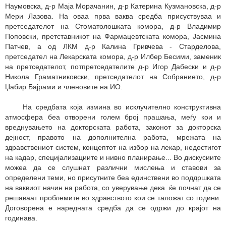
Наумовска, д-р Маја Морачанин, д-р Катерина Кузмановска, д-р
Мери Лазова. На оваа прва ваква средба присуствуваа и
претседателот на Стоматолошката комора, д-р Владимир
Поповски, претставникот на Фармацевтската комора, Јасмина
Патчев, а од ЛКМ д-р Калина Гривчева - Старделова,
претседател на Лекарската комора, д-р Илбер Бесими, заменик
на претседателот, потпретседателите д-р Игор Дабески и д-р
Никола Граматниковски, претседателот на Собранието, д-р
Џабир Бајрами и членовите на ИО.
На средбата која измина во исклучително конструктивна
атмосфера беа отворени голем број прашања, меѓу кои и
вреднувањето на докторската работа, законот за докторска
дејност, правото на дополнителна работа, мрежата на
здравствениот систем, концептот на избор на лекар, недостигот
на кадар, специјализациите и нивно планирање... Во дискусиите
можеа да се слушнат различни мислења и ставови за
определени теми, но присутните беа единствени во поддршката
на ваквиот начин на работа, со уверување дека ќе почнат да се
решаваат проблемите во здравството кои се таложат со години.
Договорена е наредната средба да се одржи до крајот на
годинава.