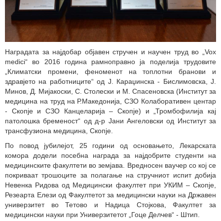
Наградата за најдобар објавен стручен и научен труд во „Vox
medici“ во 2016 година рамноправно ја поделија трудовите
„Климатски промени, феноменот на топлотни бранови и
здравјето на работниците“ од Ј. Караџинска - Бислимовска, Ј.
Минов, Д. Мијакоски, С. Столески и М. Спасеновска (Институт за
медицина на труд на Р.Македонија, СЗО Колаборативен центар
- Скопје и СЗО Канцеларија – Скопје) и „Тромбофилија кај
патолошка бременост“ од д-р Јани Ангеловски од Институт за
трансфузиона медицина, Скопје.
По повод јубилејот, 25 години од основањето, Лекарската
комора додели посебна награда за најдобрите студенти на
медицинските факултети во земјава. Вредносен ваучер со кој се
покриваат трошоците за полагање на стручниот испит добија
Невенка Ридова од Медицински факултет при УКИМ – Скопје,
Резеарта Елези од Факултетот за медицински науки на Државен
универзитет во Тетово и Надица Стојкова, Факултет за
медицински науки при Универзитетот „Гоце Делчев“ - Штип.