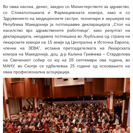
Во оваа насока, денес, заедно со Министерството за здравство,
со Стоматолошката и Фармацевската комора, како и со
Здружението на медицинските сестри, техничари и акушерки на
Република Македонија ја потпишавме декларацијата „Стоп на
насилство врз здравствените работници“, како резултат на
декларацијата, неодамна потпишана во Љубљана од страна на
лекарските комори на 15 земји од Централна и Источна Европа,
членки на ЗЕВА”, истакна претседателката на Лекарската
комора на Македонија, доц. д-р Кaлина Гривчева – Старделова
на Свечениот собир со кој на 28 септември ова година, во
МАНУ, во Скопје се одбележаа 25 години од основањето на
оваа професионална асоцијација.