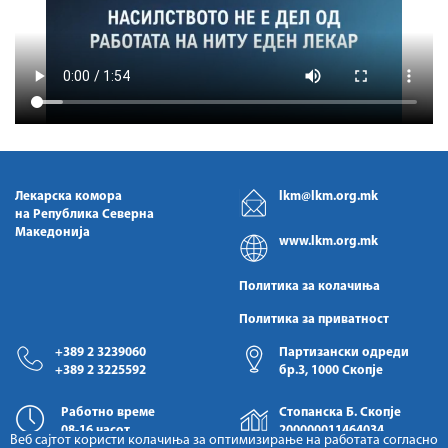
Лекарска комора
lkm@lkm.org.mk
на Република Северна
Македонија
www.lkm.org.mk
Политика за колачиња
Политика за приватност
+389 2 3239060
Партизански одреди
+389 2 3225592
бр.3, 1000 Скопје
Работно време
Стопанска Б. Скопје
08-16 часот
200000011464034
Веб сајтот користи колачиња за оптимизирање на работата согласно