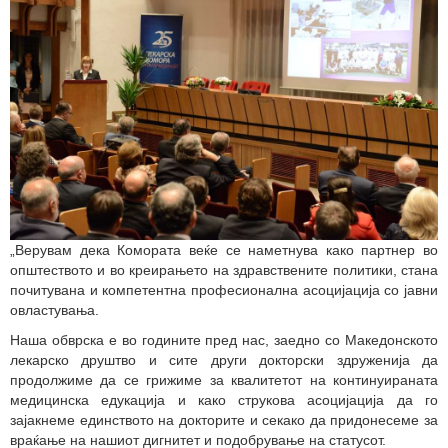
„Верувам дека Комората веќе се наметнува како партнер во
општеството и во креирањето на здравствените политики, стана
почитувана и компетентна професионална асоцијација со јавни
овластувања.
Наша обврска е во годините пред нас, заедно со Македонското
лекарско друштво и сите други докторски здруженија да
продолжиме да се грижиме за квалитетот на континуираната
медицинска едукација и како струкова асоцијација да го
зајакнеме единството на докторите и секако да придонесеме за
враќање на нашиот дигнитет и подобрување на статусот.