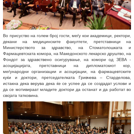
Во присуство на голем број гости, меѓу кои академици, ректори,
декани на медицинските факултети, претставници на
Министерството за здравство, на Стоматолошката и
Фармацевтската комора, на Македонското лекарско друштво, на
Фондот за здравствено осигурување, на комори од ЗЕВА -
асоцијацијата, претставници на дипломатскиот кор,
меѓународни организации и асоцијации, на фармацевтскитe
куќи и доктори, претседателката Гривчева – Старделова,
истакна дека верува дека ќе се успее да се создадат услови и
да се мотивираат младите доктори да останат и да работат во
својата татковина.