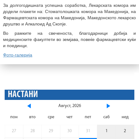
За долгогодишната успешна соработка, Лекарската комора им
додели плакети на: Стоматолошката комора на Македонија, на
Фармацевтската комора на Македонија, Македонското лекарско
друштво и Алкалоид Ад Скопје.
Во рамките на свеченоста, благодарници добија и
медицинските факултети во земјава, повеќе фармацевтски куќи
и поединци.
Фото-галерија
НАСТАНИ
Август, 2026
пон
вто
сре
чет
пет
саб
нед
27
28
29
30
31
1
2