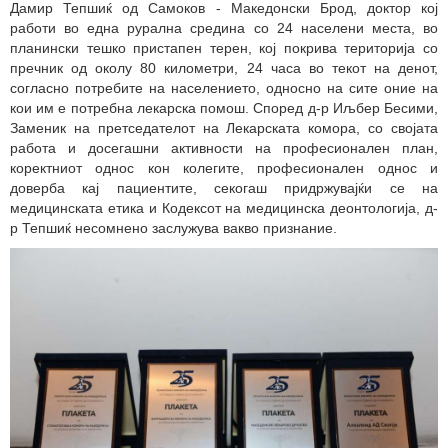
Дамир Тепшиќ од Самоков - Македонски Брод, доктор кој
работи во една рурална средина со 24 населени места, во
планински тешко пристапен терен, кој покрива територија со
пречник од околу 80 километри, 24 часа во текот на денот,
согласно потребите на населението, односно на сите оние на
кои им е потребна лекарска помош. Според д-р Иљбер Бесими,
Заменик на претседателот на Лекарската комора, со својата
работа и досегашни активности на професионален план,
коректниот однос кон колегите, професионален однос и
доверба кај пациентите, секогаш придржувајќи се на
медицинската етика и Кодексот на медицинска деонтологија, д-
р Тепшиќ несомнено заслужува вакво признание.