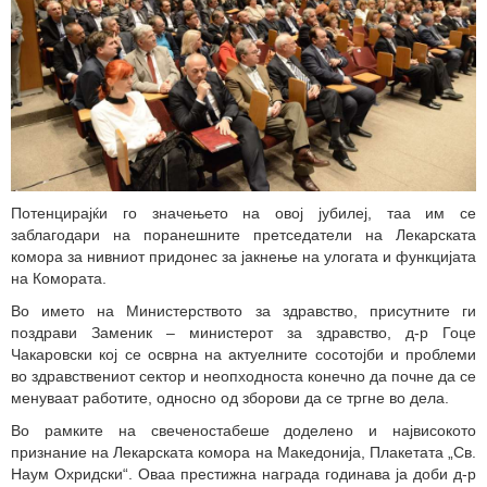
Потенцирајќи го значењето на овој јубилеј, таа им се
заблагодари на поранешните претседатели на Лекарската
комора за нивниот придонес за јакнење на улогата и функцијата
на Комората.
Во името на Министерството за здравство, присутните ги
поздрави Заменик – министерот за здравство, д-р Гоце
Чакаровски кој се осврна на актуелните сосотојби и проблеми
во здравствениот сектор и неопходноста конечно да почне да се
менуваат работите, односно од зборови да се тргне во дела.
Во рамките на свеченостабеше доделено и највисокото
признание на Лекарската комора на Македонија, Плакетата „Св.
Наум Охридски“. Оваа престижна награда годинава ја доби д-р