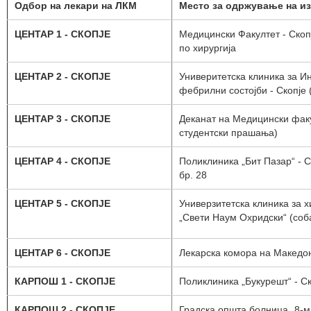
Одбор на лекари на ЛКМ
Место за одржување на и
ЦЕНТАР 1 - СКОПЈЕ
Медицински Факултет - Скоп
по хирургија
ЦЕНТАР 2 - СКОПЈЕ
Универитетска клиника за И
фебрилни состојби - Скопје
ЦЕНТАР 3 - СКОПЈЕ
Деканат на Медицински факу
студентски прашања)
ЦЕНТАР 4 - СКОПЈЕ
Поликлиника „Бит Пазар“ - С
бр. 28
ЦЕНТАР 5 - СКОПЈЕ
Универзитетска клиника за 
„Свети Наум Охридски“ (соб
ЦЕНТАР 6 - СКОПЈЕ
Лекарска комора на Македон
КАРПОШ 1 - СКОПЈЕ
Поликлиника „Букурешт“ - Ск
КАРПОШ 2 - СКОПЈЕ
Градска општа болница „8-м