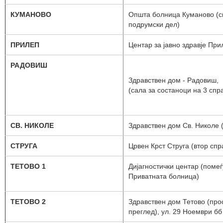
КУМАНОВО
Општа болница Куманово (си
подрумски дел)
ПРИЛЕП
Центар за јавно здравје При
РАДОВИШ
Здравствен дом - Радовиш,
(сала за состаноци на 3 спр
СВ. НИКОЛЕ
Здравствен дом Св. Николе 
СТРУГА
Црвен Крст Струга (втор спра
ТЕТОВО 1
Дијагностички центар (поме
Приватната болница)
ТЕТОВО 2
Здравствен дом Тетово (про
преглед), ул. 29 Ноември бб