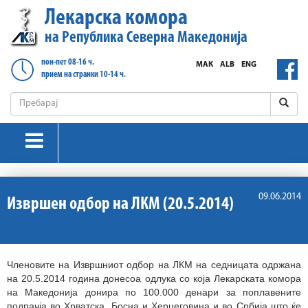
Лекарска комора
на Република Северна Македонија
пон-пет 08-16 ч.
МАК
ALB
ENG
прием на странки 10-14 ч.
09.06.2014
Извршен одбор на ЛКМ (20.5.2014)
Членовите на Извршниот одбор на ЛКМ на седницата одржана
на 20.5.2014 година донесоа одлука со која Лекарската комора
на Македонија донира по 100.000 денари за поплавените
подрачја во Хрватска, Босна и Херцеговина и во Србија што ќе