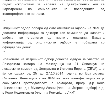
бидат искористени за набавка на дезифисиенси кои се
најпотребни во санирањето на последиците од
катастрофалните поплави.
**
Извршниот одбор побара од сите општински одбори на ЛКМ да
достават информации за доктори кои заминале да живеат и
работат во странство од нивните општини. Ваквата
информација од општинските одбори е побарана со
официјален допис.
**
Членовите на извршниот одбор донесоа одлука за учество на
Лекарската комора на Македонија на 21 Сипозиум на
лекарските комори од Централна и Источна Европа (ZEVA) што
ќе се одржи од 25 до 27.10.2014 година во Братсилава,
Словачка. Делегацијата на ЛКМ на оваа манифестација ќе ја
сочинуваат претседателот на Комората, проф. д-р Кочо
Чакалароски, д-р Мухамед Асани (член на Извршен одбор) и д-
р Коле Неделковски (член на Комсија на ЛКМ).