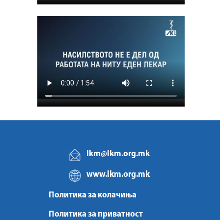
lkm@lkm.org.mk
www.lkm.org.mk
Политика за колачиња
Политика за приватност