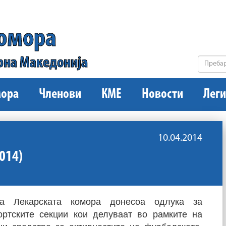
комора
рна Македонија
ора
Членови
КМЕ
Новости
Леги
10.04.2014
014)
а Лекарската комора донесоа одлука за
ортските секции кои делуваат во рамките на