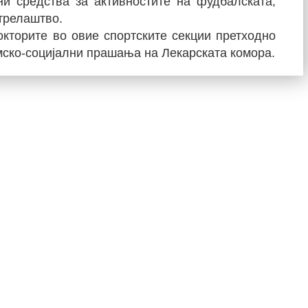
и средства за активностите на фудбалската,
стрелаштво.
кторите во овие спортските секции претходно
мско-социјални прашања на Лекарската комора.