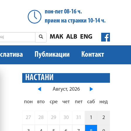
пон-пет 08-16 ч.
прием на странки 10-14 ч.
МАК
ALB
ENG
слатива
Публикации
Контакт
НАСТАНИ
Август, 2026
пон
вто
сре
чет
пет
саб
нед
27
28
29
30
31
1
2