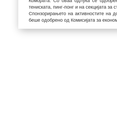
Комората. Со оваа одлука се одобрен
тениската, пинг-понг и на секцијата за 
Спонзорирањето на активностите на до
беше одобрено од Комисијата за еконо